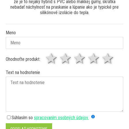
že je to nejaký hybrid s PVC alebo mäkkej gumy, skrátka
nebadať náchylnosť na praskanie a lúpanie ako je typické pre
silikónové izolácie do tepla.
Meno
1 hviezda
2 hviezdy
3 hviez
4 hv
5 
Ohodnoťte produkt:
Text na hodnotenie
Súhlasím so
spracovaním osobných údajov.
ODOSLAŤ HODNOTENIE