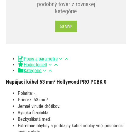
podobný tovar z rovnakej
kategórie
50 MM²
Popis a parametre
Hodnotenie
3
Kategórie
Napájací kábel 53 mm² Hollywood PRO PCBK 0
Polarita: -.
Prierez: 53 mm².
Jemné vinutie drôtikov.
Vysoká flexibilita.
Bezkyslíkatá meď.
Extrémne ohybný a poddajný kábel odolný voči pôsobeniu