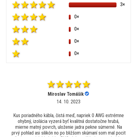
3×
0×
0×
0×
0×
Miroslav Tomášik
14. 10. 2023
Kus poriadného kábla, čistá meď, napriek 0 AWG extrémne
ohybný, izolácia vyzerá byť kvalitná dostatočne hrubá,
mierne matný povrch, uloženie jadra pekne súmerné. Na
prvý pohlad asi silikón no po bližšom skúmaní som mal pocit