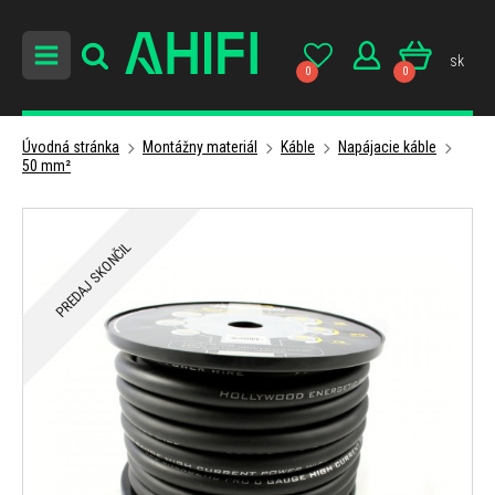
sk
0
0
Úvodná stránka
Montážny materiál
Káble
Napájacie káble
50 mm²
PREDAJ SKONČIL