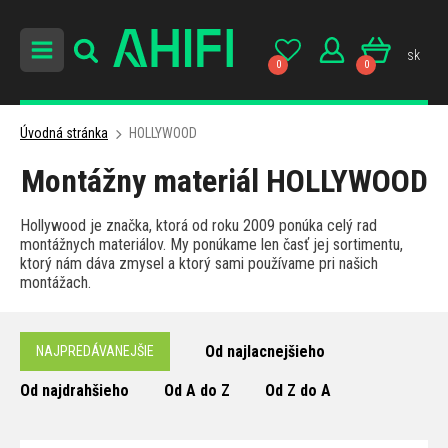
sk
0
0
Úvodná stránka
HOLLYWOOD
Montážny materiál HOLLYWOOD
Hollywood je značka, ktorá od roku 2009 ponúka celý rad
montážnych materiálov. My ponúkame len časť jej sortimentu,
ktorý nám dáva zmysel a ktorý sami používame pri našich
montážach.
Od najlacnejšieho
NAJPREDÁVANEJŠIE
Od najdrahšieho
Od A do Z
Od Z do A