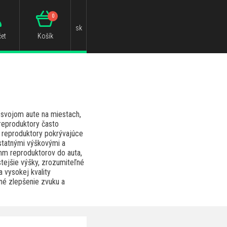
0
sk
et
Košík
 svojom aute na miestach,
reproduktory často
é reproduktory pokrývajúce
statnými výškovými a
mm reproduktorov do auta,
stejšie výšky, zrozumiteľné
 vysokej kvality
né zlepšenie zvuku a