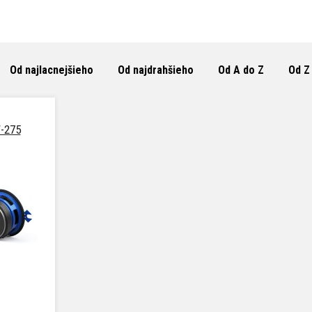
Od najlacnejšieho
Od najdrahšieho
Od A do Z
Od Z
-275