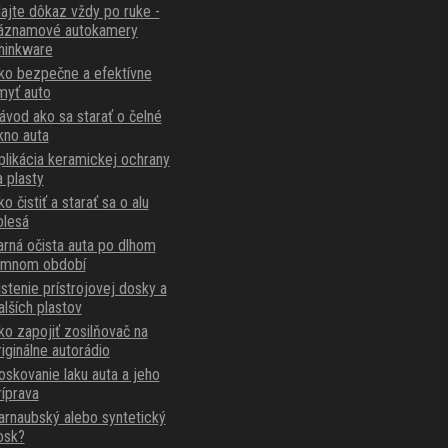
ajte dôkaz vždy po ruke -
áznamové autokamery
hinkware
ko bezpečne a efektívne
myť auto
ávod ako sa starať o čelné
kno auta
plikácia keramickej ochrany
a plasty
o čistiť a starať sa o alu
olesá
arná očista auta po dlhom
imnom období
istenie prístrojovej dosky a
alších plastov
ko zapojiť zosilňovač na
riginálne autorádio
oskovanie laku auta a jeho
ríprava
arnaubský alebo syntetický
osk?