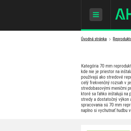
Úvodná stránka
Reprodukto
Kategória 70 mm reprodukto
kde nie je priestor na inš
používajú ako stredové rep
celý frekvenčný rozsah v 
stredobasovými meničmi pre
ktoré sa ľahko inštalujú n
stredy a dostatočný výkon 
spracovania sú 70 mm repro
naplno si vychutnať hudbu 