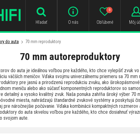
0
Hľadať
O nás
Obľúbené
Môj úč
ry do auta
70 mm reproduktory
70 mm autoreproduktory
rov do auta je ideálnou voľbou pre každého, kto chce vylepšiť zvuk vo
taláciu väčších meničov. Vďaka svojmu univerzálnemu priemeru sa 70 mm 
roduktory pre jasnú a prirodzenú reprodukciu zvuku, ako širokopásmov
jednom meniču alebo ako súčasť komponentných reproduktorov so samo
 detailný a vysoko kvalitný zvuk. Naša ponuka zahŕňa široký výber 70 
a pôvodné miesta, nahrádzajú štandardné zvukové systémy a poskytujú či
aj pre náročnejšie počúvanie. Vďaka kombinácii kompaktných rozmerov a
duktory do auta skvelou voľbou pre každého, kto chce dosiahnuť výraz
vo svojom aute.