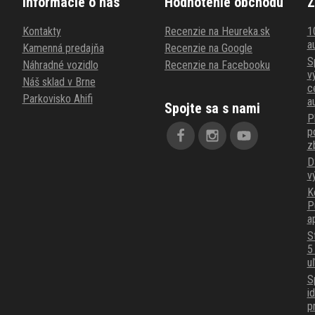
Informácie o nás
Hodnotenie obchodu
Z
Kontakty
Recenzie na Heureka.sk
1
au
Kamenná predajňa
Recenzie na Google
S
Náhradné vozidlo
Recenzie na Facebooku
v
Náš sklad v Brne
c
Parkovisko Ahifi
a
Spojte sa s nami
P
p
z
D
v
K
P
a
S
5
u
S
i
p