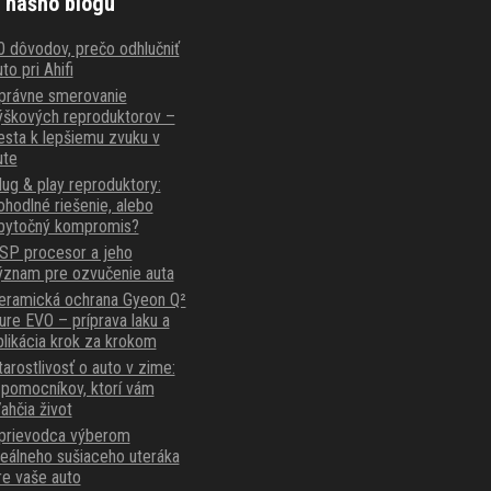
 nášho blogu
0 dôvodov, prečo odhlučniť
to pri Ahifi
právne smerovanie
ýškových reproduktorov –
esta k lepšiemu zvuku v
ute
lug & play reproduktory:
ohodlné riešenie, alebo
bytočný kompromis?
SP procesor a jeho
ýznam pre ozvučenie auta
eramická ochrana Gyeon Q²
ure EVO – príprava laku a
plikácia krok za krokom
tarostlivosť o auto v zime:
 pomocníkov, ktorí vám
ľahčia život
prievodca výberom
deálneho sušiaceho uteráka
re vaše auto