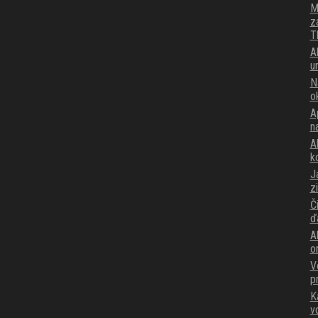
M
z
T
A
u
N
o
A
n
Ak
k
J
z
Č
ď
A
o
V
p
K
v