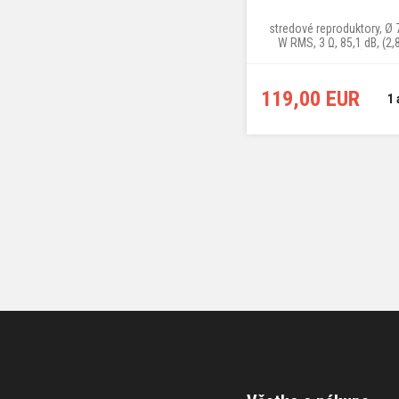
stredové reproduktory, Ø
W RMS, 3 Ω, 85,1 dB, (2
montážna hĺbka 3
119,00 EUR
1 