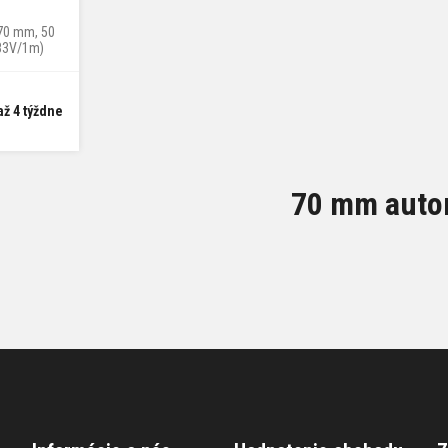
 70 mm, 50
,83V/1m)
5 mm
až 4 týždne
70 mm auto