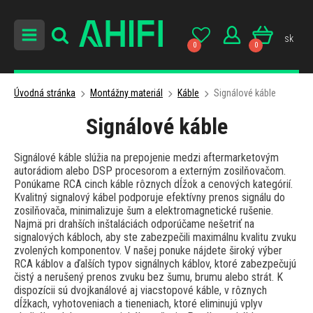
sk
0
0
Úvodná stránka
Montážny materiál
Káble
Signálové káble
Signálové káble
Signálové káble slúžia na prepojenie medzi aftermarketovým
autorádiom alebo DSP procesorom a externým zosilňovačom.
Ponúkame RCA cinch káble rôznych dĺžok a cenových kategórií.
Kvalitný signalový kábel podporuje efektívny prenos signálu do
zosilňovača, minimalizuje šum a elektromagnetické rušenie.
Najmä pri drahších inštaláciách odporúčame nešetriť na
signalových kábloch, aby ste zabezpečili maximálnu kvalitu zvuku
zvolených komponentov. V našej ponuke nájdete široký výber
RCA káblov a ďalších typov signálnych káblov, ktoré zabezpečujú
čistý a nerušený prenos zvuku bez šumu, brumu alebo strát. K
dispozícii sú dvojkanálové aj viacstopové káble, v rôznych
dĺžkach, vyhotoveniach a tieneniach, ktoré eliminujú vplyv