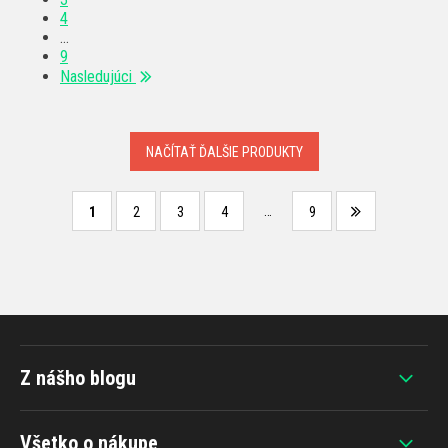
4
…
9
Nasledujúci
NAČÍTAŤ ĎALŠIE PRODUKTY
…
1
2
3
4
9
Z nášho blogu
Všetko o nákupe