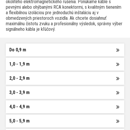
okolitého elektromagnetického rušenia. Ponúkame káble s
pevnými alebo ohýbanými RCA konektormi, s kvalitným tienením
a flexibilnou izoláciou pre jednoduchú inštaláciu aj v
obmedzených priestoroch vozidla. Ak chcete dosiahnuť
maximálnu čistotu zvuku a profesionálny výsledok, správny výber
signálneho kábla je kľúčový.
Do 0,9 m
1,0 - 1,9 m
2,0 - 2,9 m
3,0 - 3,9 m
4,0 - 4,9 m
5,0 - 5,9 m