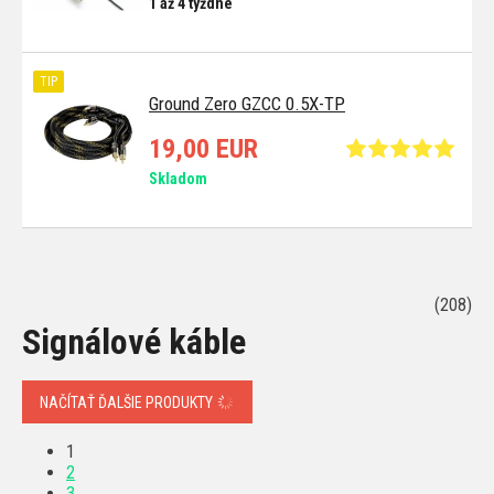
1 až 4 týždne
TIP
Ground Zero GZCC 0.5X-TP
19,00 EUR
Skladom
(208)
Signálové káble
NAČÍTAŤ ĎALŠIE PRODUKTY
1
2
3