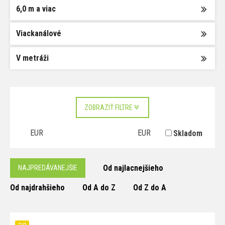
6,0 m a viac
Viackanálové
V metráži
ZOBRAZIŤ FILTRE
EUR
EUR
Skladom
Od najlacnejšieho
NAJPREDÁVANEJŠIE
Od najdrahšieho
Od A do Z
Od Z do A