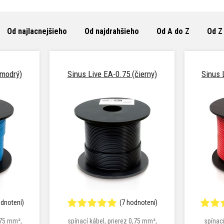
Od najlacnejšieho
Od najdrahšieho
Od A do Z
Od Z
(modrý)
Sinus Live EA-0.75 (čierny)
Sinus 
odnotení)
(7 hodnotení)
,75 mm²,
spínací kábel, prierez 0,75 mm²,
spínací