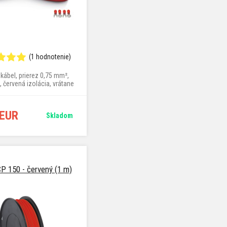
(1 hodnotenie)
 kábel, prierez 0,75 mm²,
, červená izolácia, vrátane
očiek a vidličiek
 EUR
Skladom
P 150 - červený (1 m)