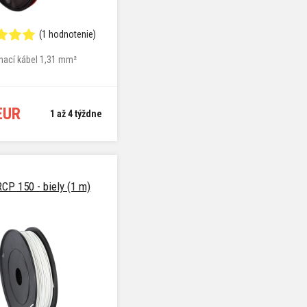
(1 hodnotenie)
nací kábel 1,31 mm²
EUR
1 až 4 týždne
CP 150 - biely (1 m)