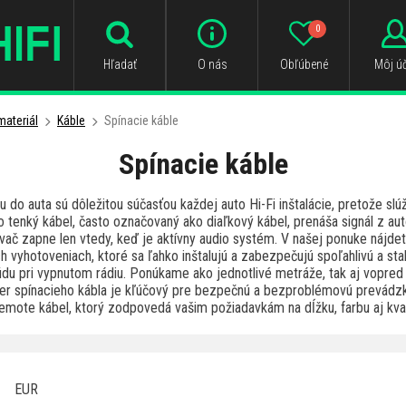
0
Hľadať
O nás
Obľúbené
Môj úč
ateriál
Káble
Spínacie káble
Spínacie káble
u do auta sú dôležitou súčasťou každej auto Hi-Fi inštalácie, pretože slúž
o tenký kábel, často označovaný ako diaľkový kábel, prenáša signál z au
ač zapne len vtedy, keď je aktívny audio systém. V našej ponuke nájdete
 vyhotoveniach, ktoré sa ľahko inštalujú a zabezpečujú spoľahlivú a sta
u pri vypnutom rádiu. Ponúkame ako jednotlivé metráže, tak aj vopred 
ber spínacieho kábla je kľúčový pre bezpečnú a bezproblémovú prevádz
remote kábel, ktorý zodpovedá vašim požiadavkám na dĺžku, farbu aj kval
EUR