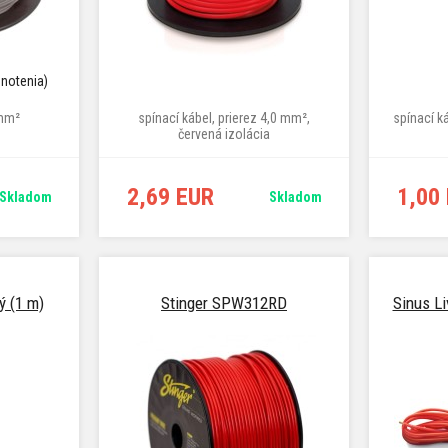
dnotenia)
 mm²
spínací kábel, prierez 4,0 mm²,
spínací ká
červená izolácia
2,69 EUR
1,00
Skladom
Skladom
ý (1 m)
Stinger SPW312RD
Sinus Li