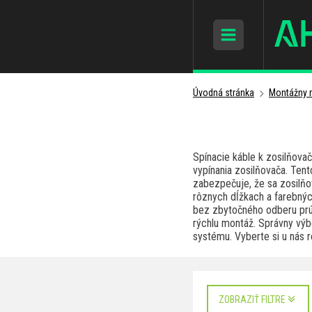
Úvodná stránka
Montážny m
Spínacie káble k zosilňovač
vypínania zosilňovača. Tent
zabezpečuje, že sa zosilňov
rôznych dĺžkach a farebných
bez zbytočného odberu prúd
rýchlu montáž. Správny vý
systému. Vyberte si u nás 
ZOBRAZIŤ FILTRE