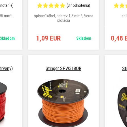
dnotenie)
(3 hodnotenia)
,75 mm²,
spínací kábel, prierez 1,5 mm², čierna
spí
izolácia
1,09 EUR
0,48 
Skladom
Skladom
ervený)
Stinger SPW318OR
St