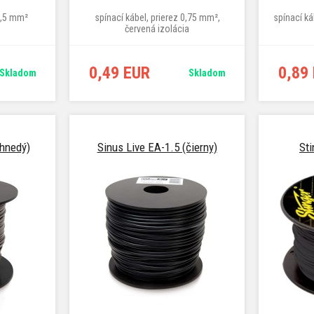
 1,5 mm²
spínací kábel, prierez 0,75 mm²,
spínací ká
červená izolácia
0,49 EUR
0,89
Skladom
Skladom
(hnedý)
Sinus Live EA-1.5 (čierny)
St