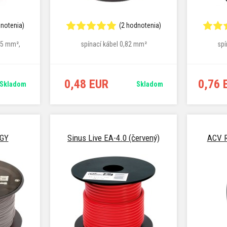
dnotenia)
(2 hodnotenia)
1,5 mm²,
spínací kábel 0,82 mm²
spí
0,48 EUR
0,76 
Skladom
Skladom
8GY
Sinus Live EA-4.0 (červený)
ACV R