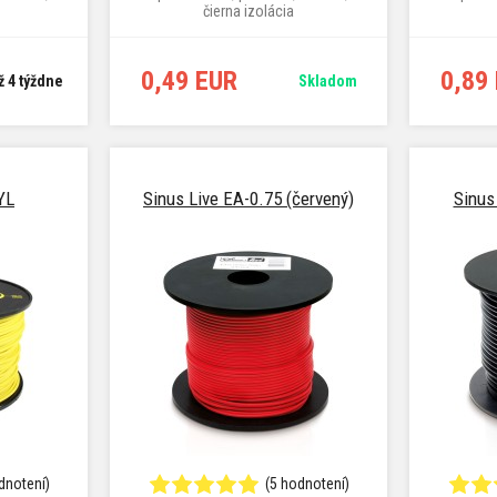
čierna izolácia
0,49 EUR
0,89
ž 4 týždne
Skladom
YL
Sinus Live EA-0.75 (červený)
Sinus 
dnotení)
(5 hodnotení)