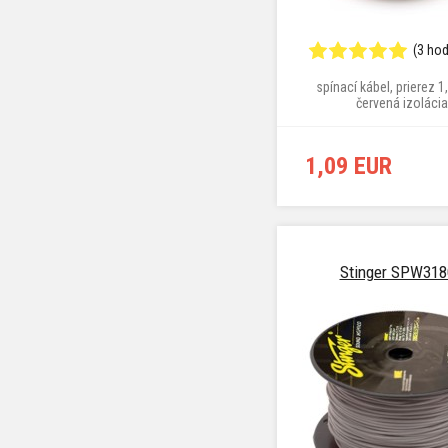
(3 ho
spínací kábel, prierez 
červená izolácia
1,09 EUR
Stinger SPW31