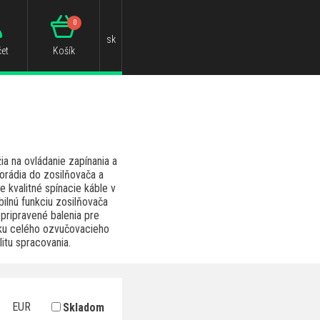
0
sk
et
Košík
ia na ovládanie zapínania a
torádia do zosilňovača a
 kvalitné spínacie káble v
bilnú funkciu zosilňovača
pripravené balenia pre
ku celého ozvučovacieho
itu spracovania.
EUR
Skladom