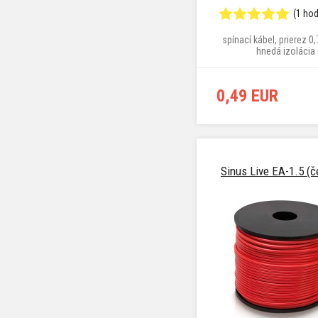
(1 ho
spínací kábel, prierez 0
hnedá izolácia
0,49 EUR
Sinus Live EA-1.5 (č