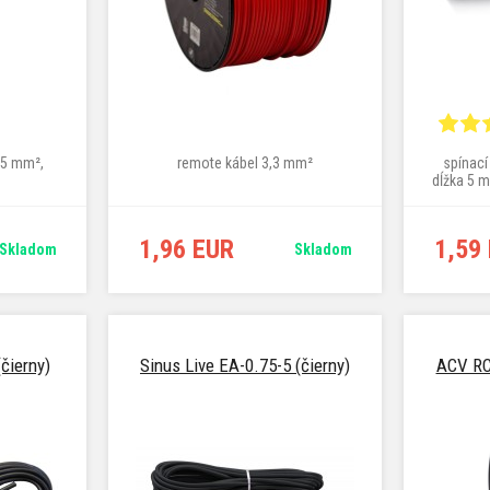
1,5 mm²,
remote kábel 3,3 mm²
spínací
dĺžka 5 m
1,96 EUR
1,59
Skladom
Skladom
čierny)
Sinus Live EA-0.75-5 (čierny)
ACV RC