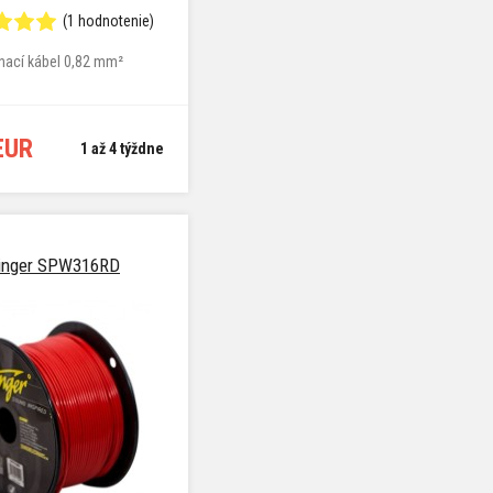
(1 hodnotenie)
nací kábel 0,82 mm²
EUR
1 až 4 týždne
inger SPW316RD