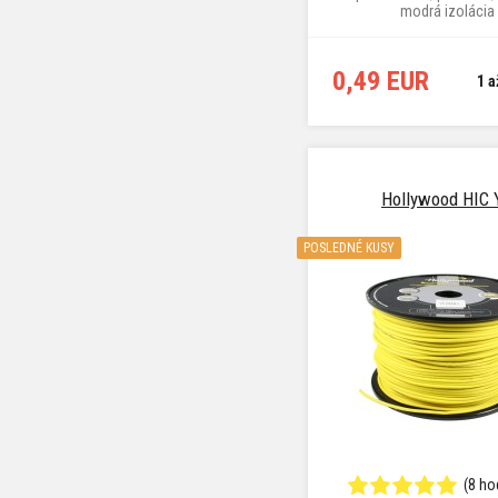
modrá izolácia
0,49 EUR
1 a
Hollywood HIC 
POSLEDNÉ KUSY
(8 ho