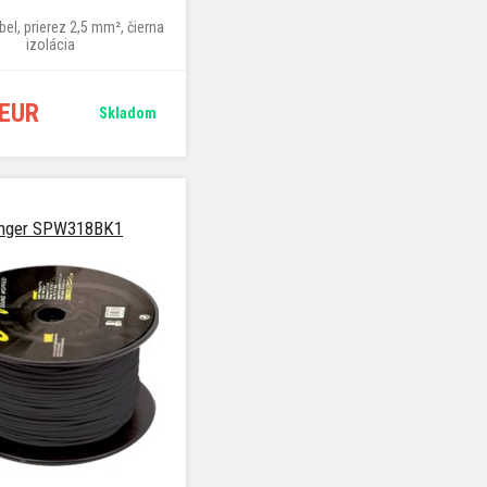
bel, prierez 2,5 mm², čierna
izolácia
 EUR
Skladom
inger SPW318BK1