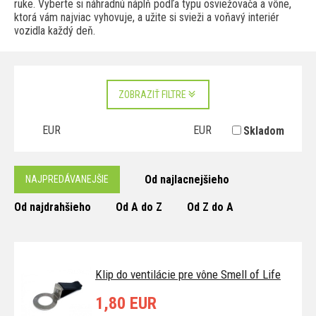
ruke. Vyberte si náhradnú náplň podľa typu osviežovača a vône,
ktorá vám najviac vyhovuje, a užite si svieži a voňavý interiér
vozidla každý deň.
ZOBRAZIŤ FILTRE
EUR
EUR
Skladom
Od najlacnejšieho
NAJPREDÁVANEJŠIE
Od najdrahšieho
Od A do Z
Od Z do A
Klip do ventilácie pre vône Smell of Life
1,80 EUR