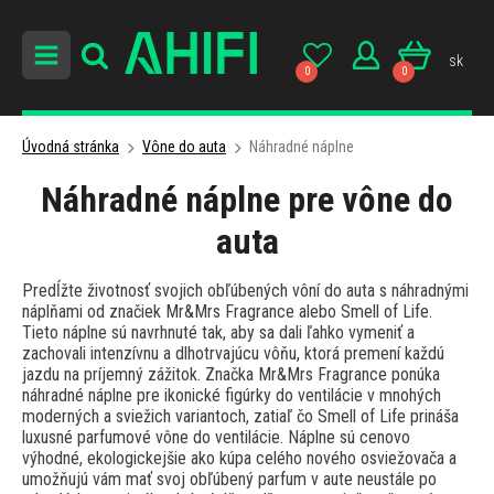
sk
0
0
Úvodná stránka
Vône do auta
Náhradné náplne
Náhradné náplne pre vône do
auta
Predĺžte životnosť svojich obľúbených vôní do auta s náhradnými
náplňami od značiek Mr&Mrs Fragrance alebo Smell of Life.
Tieto náplne sú navrhnuté tak, aby sa dali ľahko vymeniť a
zachovali intenzívnu a dlhotrvajúcu vôňu, ktorá premení každú
jazdu na príjemný zážitok. Značka Mr&Mrs Fragrance ponúka
náhradné náplne pre ikonické figúrky do ventilácie v mnohých
moderných a sviežich variantoch, zatiaľ čo Smell of Life prináša
luxusné parfumové vône do ventilácie. Náplne sú cenovo
výhodné, ekologickejšie ako kúpa celého nového osviežovača a
umožňujú vám mať svoj obľúbený parfum v aute neustále po