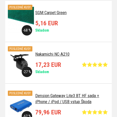
POSLEDNÉ KUSY
SGM Carpet Green
5,16 EUR
-68 %
Skladom
POSLEDNÉ KUSY
Nakamichi NC-A210
17,23 EUR
-27 %
Skladom
POSLEDNÉ KUSY
Dension Gateway Lite3 BT HF sada +
iPhone / iPod / USB vstup Škoda
79,96 EUR
-62 %