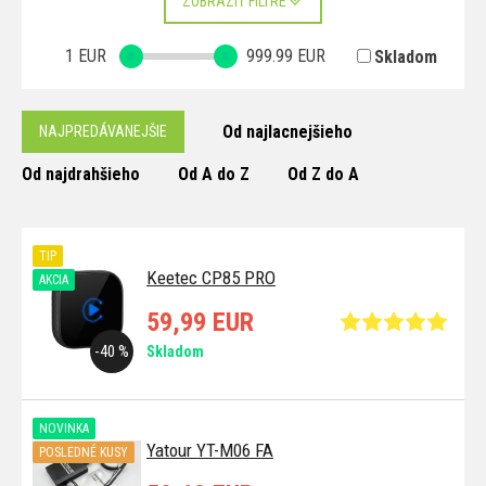
ZOBRAZIŤ FILTRE
1
EUR
999.99
EUR
Skladom
Od najlacnejšieho
NAJPREDÁVANEJŠIE
Od najdrahšieho
Od A do Z
Od Z do A
TIP
Keetec CP85 PRO
AKCIA
59,99 EUR
-40 %
Skladom
NOVINKA
Yatour YT-M06 FA
POSLEDNÉ KUSY