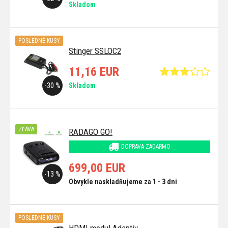
Skladom
POSLEDNÉ KUSY
Stinger SSLOC2
11,16 EUR
-30 %
Skladom
ZĽAVA
RADAGO GO!
DOPRAVA ZADARMO
699,00 EUR
-13 %
Obvykle naskladňujeme za 1 - 3 dni
POSLEDNÉ KUSY
HDMI modul Adaptiv