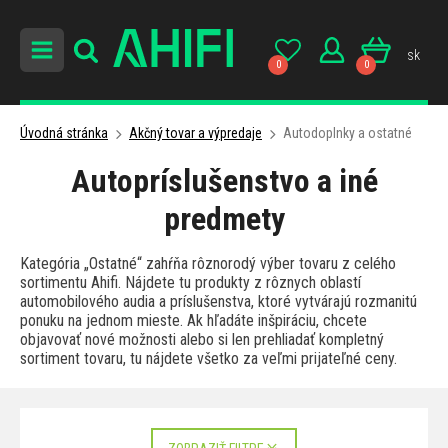
sk
0
0
Úvodná stránka
Akčný tovar a výpredaje
Autodoplnky a ostatné
Autopríslušenstvo a iné
predmety
Kategória „Ostatné“ zahŕňa rôznorodý výber tovaru z celého
sortimentu Ahifi. Nájdete tu produkty z rôznych oblastí
automobilového audia a príslušenstva, ktoré vytvárajú rozmanitú
ponuku na jednom mieste. Ak hľadáte inšpiráciu, chcete
objavovať nové možnosti alebo si len prehliadať kompletný
sortiment tovaru, tu nájdete všetko za veľmi prijateľné ceny.