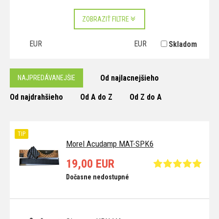
ZOBRAZIŤ FILTRE
EUR
EUR
Skladom
Od najlacnejšieho
NAJPREDÁVANEJŠIE
Od najdrahšieho
Od A do Z
Od Z do A
TIP
Morel Acudamp MAT-SPK6
19,00 EUR
Dočasne nedostupné