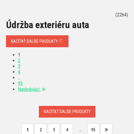
(2264)
Údržba exteriéru auta
NAČÍTAŤ ĎALŠIE PRODUKTY
1
2
3
4
…
95
Nasledujúci
NAČÍTAŤ ĎALŠIE PRODUKTY
…
1
2
3
4
95