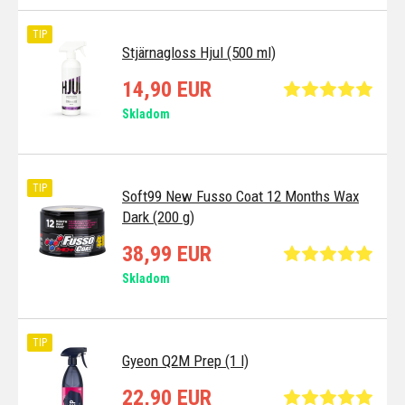
TIP
Stjärnagloss Hjul (500 ml)
14,90 EUR
Skladom
TIP
Soft99 New Fusso Coat 12 Months Wax
Dark (200 g)
38,99 EUR
Skladom
TIP
Gyeon Q2M Prep (1 l)
22,90 EUR