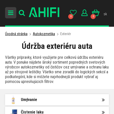
sk
0
0
Úvodná stránka
Autokozmetika
Exteriér
Údržba exteriéru auta
Všetky prípravky, ktoré využijete pre celkovú údržbu exteriéru
auta. V ponuke nájdete široký sortiment popredných svetových
výrobcov autokozmetiky od čističov cez umývanie a ochranu laku
až po strojové leštičky. Všetko sme zoradili do logických sekcií a
podkategórií, kde si môžete najvhodnejší produkt vybrať aj
pomocou upresňujúcich filtrov.
Umývanie
Čistenie laku