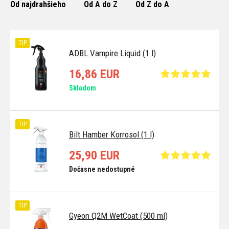
Od najdrahšieho
Od A do Z
Od Z do A
TIP
ADBL Vampire Liquid (1 l)
16,86 EUR
Skladom
TIP
Bilt Hamber Korrosol (1 l)
25,90 EUR
Dočasne nedostupné
TIP
Gyeon Q2M WetCoat (500 ml)