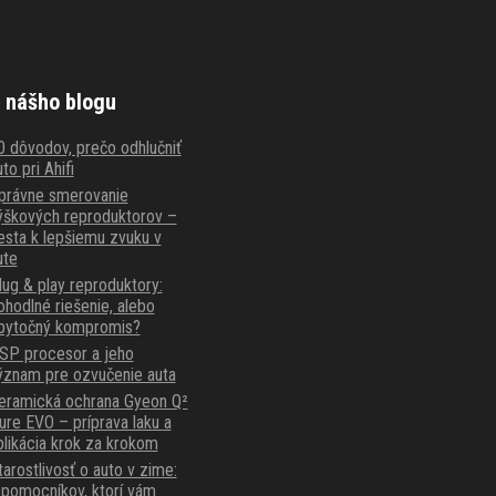
 nášho blogu
0 dôvodov, prečo odhlučniť
to pri Ahifi
právne smerovanie
ýškových reproduktorov –
esta k lepšiemu zvuku v
ute
lug & play reproduktory:
ohodlné riešenie, alebo
bytočný kompromis?
SP procesor a jeho
ýznam pre ozvučenie auta
eramická ochrana Gyeon Q²
ure EVO – príprava laku a
plikácia krok za krokom
tarostlivosť o auto v zime:
 pomocníkov, ktorí vám