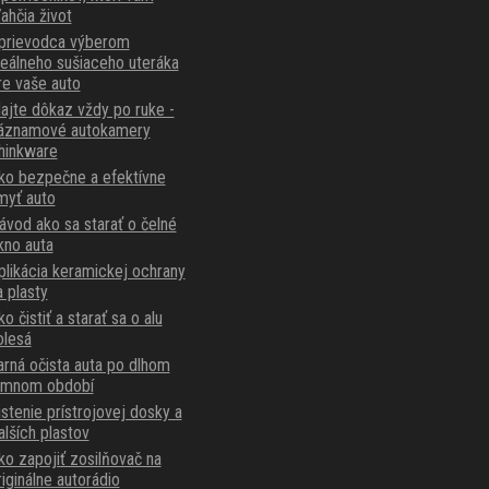
ľahčia život
prievodca výberom
deálneho sušiaceho uteráka
re vaše auto
ajte dôkaz vždy po ruke -
áznamové autokamery
hinkware
ko bezpečne a efektívne
myť auto
ávod ako sa starať o čelné
kno auta
plikácia keramickej ochrany
a plasty
o čistiť a starať sa o alu
olesá
arná očista auta po dlhom
imnom období
istenie prístrojovej dosky a
alších plastov
ko zapojiť zosilňovač na
riginálne autorádio