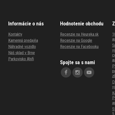
Informácie o nás
Hodnotenie obchodu
Z
Kontakty
Recenzie na Heureka.sk
1
au
Kamenná predajňa
Recenzie na Google
S
Náhradné vozidlo
Recenzie na Facebooku
v
Náš sklad v Brne
c
Parkovisko Ahifi
a
Spojte sa s nami
P
p
z
D
v
K
P
a
S
5