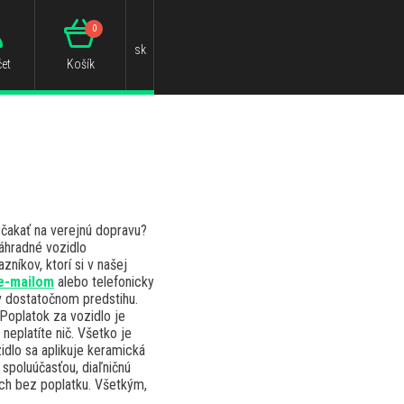
0
sk
et
Košík
 čakať na verejnú dopravu?
áhradné vozidlo
níkov, ktorí si v našej
e-mailom
alebo telefonicky
v dostatočnom predstihu.
 Poplatok za vozidlo je
neplatíte nič. Všetko je
idlo sa aplikuje keramická
spoluúčasťou, diaľničnú
ach bez poplatku. Všetkým,