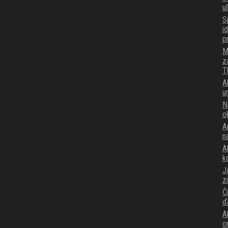
u
S
i
p
M
z
T
A
u
N
o
A
n
Ak
k
J
z
Č
ď
A
o