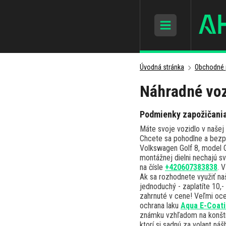
Úvodná stránka
Obchodné 
Náhradné voz
Podmienky zapožičania
Máte svoje vozidlo v našej
Chcete sa pohodlne a bezp
Volkswagen Golf 8, model GT
montážnej dielni nechajú s
na čísle
+420607383838
. 
Ak sa rozhodnete využiť naš
jednoduchý - zaplatíte 10,-
zahrnuté v cene! Veľmi ocen
ochrana laku
Aqua E-Coati
známku vzhľadom na konštru
ktorí si sadnú za volant n