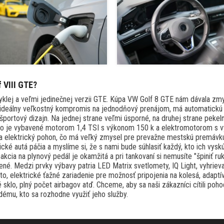
 VIII GTE?
klej a veľmi jedinečnej verzii GTE. Kúpa VW Golf 8 GTE nám dávala zm
to ideálny veľkostný kompromis na jednodňový prenájom, má automatick
portový dizajn. Na jednej strane veľmi úsporné, na druhej strane pekeln
idlo je vybavené motorom 1,4 TSI s výkonom 150 k a elektromotorom s 
 elektrický pohon, čo má veľký zmysel pre prevažne mestskú premávku,
cké autá páčia a myslíme si, že s nami bude súhlasiť každý, kto ich vyskú
reakcia na plynový pedál je okamžitá a pri tankovaní si nemusíte "špiniť ruk
né. Medzi prvky výbavy patria LED Matrix svetlomety, IQ Light, vyhrievan
to, elektrické ťažné zariadenie pre možnosť pripojenia na kolesá, adapt
 sklo, plný počet airbagov atď. Chceme, aby sa naši zákazníci cítili poh
dému, kto sa rozhodne využiť jeho služby.