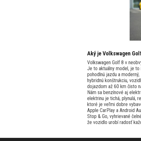
Aký je Volkswagen Golf
Volkswagen Golf 8 v neobvy
Je to aktuálny model, je 
pohodlnú jazdu a moderný, š
hybridnú konštrukciu, voz
dojazdom až 60 km čisto na
Nám sa benzínové aj elektri
elektrinu je tichá, plynulá, 
ktoré je veľmi dobre vybave
Apple CarPlay a Android Au
Stop & Go, vyhrievané čelné
že vozidlo urobí radosť kaž