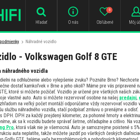
0
Hľadať
O nás
Obľúbené
Môj úč
podmienky
Náhradné vozidlo
idlo - Volkswagen Golf 8 GTE
 náhradného vozidla
 dielni na odhlučnenie alebo vylepšenie zvuku? Poznáte Brno? Nechcete
ečne dostať kamkoľvek v Brne a jeho okolí? Máme pre vás pripravené n
E, ktoré si môžete požičať. Vozidlo je určené pre všetkých našich zákaz
voje vlastné auto. Auto si môžete rezervovať osobne na našej
predajni
,
Vzhľadom na veľký počet montáží odporúčame vždy rezervovať vozidlo 
u službu náhradného vozidla, stačí podpísať zmluvu o prenájme a odísť.
 s DPH. DPH za každý prejdený kilometer, za pohonné hmoty a elektrinu 
íme, ak sa k vozidlu budete správať šetrne, ohľaduplne a citlivo. Na voz
ng Pro
, ktorá však nie je všemocná. Auto je samozrejme poistené s 5% 
kciu auta neplatíte, takže môžete jazdiť po všetkých českých diaľnici
ášho Golfu GTE, želáme veľa bezproblémových a pohodových kilometrov!