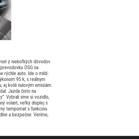
ysel z niekoľkých dôvodov.
ú prevodovku DSG na
e rýchle auto. Ide o mild-
výkonom 95 k, s reálnym
 aj kvôli nulovým emisiám.
šal. Jazda čisto na
y". Vybrali sme si vozidlo,
ý volant, veľký displej s
ívny tempomat s funkciou
odlne a bezpečne. Veríme,