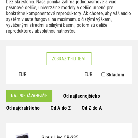
bez skreslenia. Naša ponuka zahŕňa jednopásmové a viac
pásmové deliče, univerzálne modely a deliče určené pre
konkrétne komponentové reproduktory. Ak chcete, aby váš audio
systém v aute fungoval na maximum, s čistými výškami,
vyváženými stredmi a silnými basmi, potom sú deliče
reproduktorov absolútnou nutnosťou.
ZOBRAZIŤ FILTRE
EUR
EUR
Skladom
Od najlacnejšieho
NAJPREDÁVANEJŠIE
Od najdrahšieho
Od A do Z
Od Z do A
Sinus Live CR-235