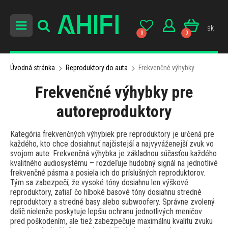
sk
0
0
Úvodná stránka
Reproduktory do auta
Frekvenčné výhybky
Frekvenčné výhybky pre
autoreproduktory
Kategória frekvenčných výhybiek pre reproduktory je určená pre
každého, kto chce dosiahnuť najčistejší a najvyváženejší zvuk vo
svojom aute. Frekvenčná výhybka je základnou súčasťou každého
kvalitného audiosystému – rozdeľuje hudobný signál na jednotlivé
frekvenčné pásma a posiela ich do príslušných reproduktorov.
Tým sa zabezpečí, že vysoké tóny dosiahnu len výškové
reproduktory, zatiaľ čo hlboké basové tóny dosiahnu stredné
reproduktory a stredné basy alebo subwoofery. Správne zvolený
delič nielenže poskytuje lepšiu ochranu jednotlivých meničov
pred poškodením, ale tiež zabezpečuje maximálnu kvalitu zvuku