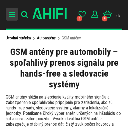
sk
0
0
Úvodná stránka
Autoantény
GSM antény
GSM antény pre automobily –
spoľahlivý prenos signálu pre
hands-free a sledovacie
systémy
GSM antény slúžia na zlepšenie kvality mobilného signálu a
zabezpečenie spoľahlivého pripojenia pre zariadenia, ako sú
hands-free sady, sledovacie systémy, alarmy a lokalizačné
jednotky. Ponúkame široký výber antén určených na inštaláciu do
áut a univerzálne použitie. Vysoko kvalitná GSM anténa
zabezpečuje stabilný prenos dát, čistý zvuk počas hovorov a