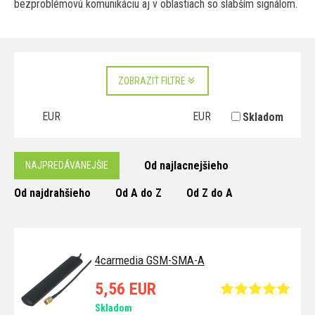
bezproblémovú komunikáciu aj v oblastiach so slabším signálom.
ZOBRAZIŤ FILTRE
EUR
EUR
Skladom
Od najlacnejšieho
NAJPREDÁVANEJŠIE
Od najdrahšieho
Od A do Z
Od Z do A
4carmedia GSM-SMA-A
5,56 EUR
Skladom