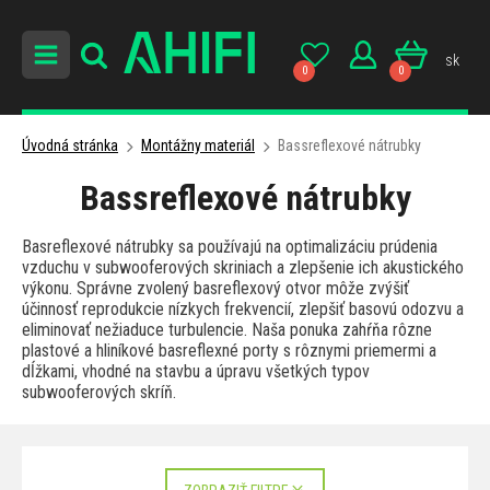
sk
0
0
Úvodná stránka
Montážny materiál
Bassreflexové nátrubky
Bassreflexové nátrubky
Basreflexové nátrubky sa používajú na optimalizáciu prúdenia
vzduchu v subwooferových skriniach a zlepšenie ich akustického
výkonu. Správne zvolený basreflexový otvor môže zvýšiť
účinnosť reprodukcie nízkych frekvencií, zlepšiť basovú odozvu a
eliminovať nežiaduce turbulencie. Naša ponuka zahŕňa rôzne
plastové a hliníkové basreflexné porty s rôznymi priemermi a
dĺžkami, vhodné na stavbu a úpravu všetkých typov
subwooferových skríň.