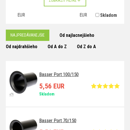
ZOBRAZIŤ FILTRE
EUR
EUR
Skladom
Od najlacnejšieho
NAJPREDÁVANEJŠIE
Od najdrahšieho
Od A do Z
Od Z do A
Basser Port 100/150
5,56 EUR
Skladom
Basser Port 70/150