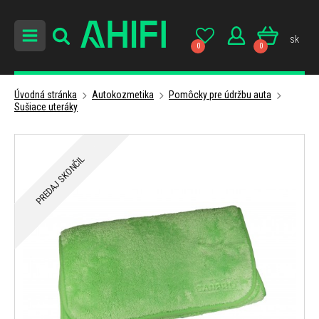
sk
0
0
Úvodná stránka
Autokozmetika
Pomôcky pre údržbu auta
Sušiace uteráky
PREDAJ SKONČIL