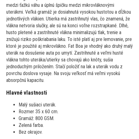
medzi ťažkú ​​váhu a úplnú špičku medzi mikrovláknovými
uterákmi. Veľká gramáž je dosiahnutá vysokou hustotou a dĺžkou
jednotlivých vlákien. Utierka má zastrihnutý vlas, čo znamená, že
vlákna netvoria slučky, ale sú na konci voľne rozstrapkané. Dlhé,
husto pletené a zastrihnuté vlákna minimalizujú tlak, trenie a
znižujú riziko poškriabania laku. To isté platí aj pre lemovanie, pre
ktoré je použité aj mikrovlákno. Fat Boa je vhodný ako druhý malý
uterák na dosušenie auta po umytí. Zastrihnuté a veľmi husté
vlákna tohto uteráka/utierky sa chovajú ako knôty, sušia
jednoduchým priložením. Stačí položiť na lak a uterák vodu z
povrchu doslova vysaje. Na svoju veľkosť má veľmi vysokú
absorpčnú kapacitu.
Hlavné vlastnosti
Malý sušiaci uterák.
Rozmer 35 x 60 cm.
Gramáž: 800 GSM.
Zelená farba.
Bez okrajov.