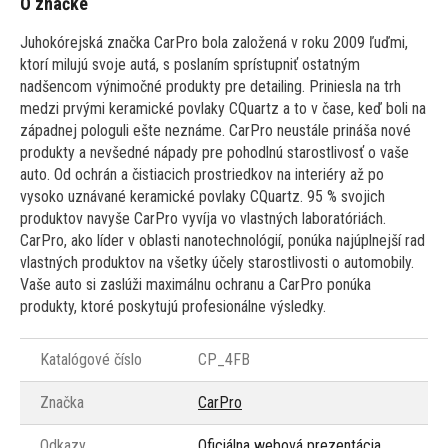
O značke
Juhokórejská značka CarPro bola založená v roku 2009 ľuďmi,
ktorí milujú svoje autá, s poslaním sprístupniť ostatným
nadšencom výnimočné produkty pre detailing. Priniesla na trh
medzi prvými keramické povlaky CQuartz a to v čase, keď boli na
západnej pologuli ešte neznáme. CarPro neustále prináša nové
produkty a nevšedné nápady pre pohodlnú starostlivosť o vaše
auto. Od ochrán a čistiacich prostriedkov na interiéry až po
vysoko uznávané keramické povlaky CQuartz. 95 % svojich
produktov navyše CarPro vyvíja vo vlastných laboratóriách.
CarPro, ako líder v oblasti nanotechnológií, ponúka najúplnejší rad
vlastných produktov na všetky účely starostlivosti o automobily.
Vaše auto si zaslúži maximálnu ochranu a CarPro ponúka
produkty, ktoré poskytujú profesionálne výsledky.
Katalógové číslo
CP_4FB
Značka
CarPro
Odkazy
Oficiálna webová prezentácia