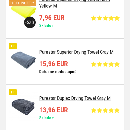
POSLEDNÉ KUSY
Yellow M
7,96 EUR
-50 %
Skladom
TIP
Purestar Superior Drying Towel Gray M
15,96 EUR
Dočasne nedostupné
TIP
Purestar Duplex Drying Towel Gray M
13,96 EUR
Skladom