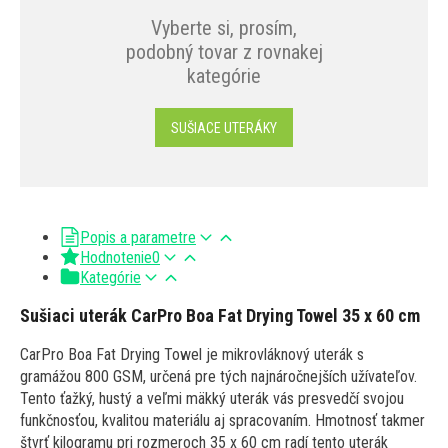
Vyberte si, prosím,
podobný tovar z rovnakej
kategórie
SUŠIACE UTERÁKY
Popis a parametre
Hodnotenie
0
Kategórie
Sušiaci uterák CarPro Boa Fat Drying Towel 35 x 60 cm
CarPro Boa Fat Drying Towel je mikrovláknový uterák s
gramážou 800 GSM, určená pre tých najnáročnejších užívateľov.
Tento ťažký, hustý a veľmi mäkký uterák vás presvedčí svojou
funkčnosťou, kvalitou materiálu aj spracovaním. Hmotnosť takmer
štvrť kilogramu pri rozmeroch 35 x 60 cm radí tento uterák