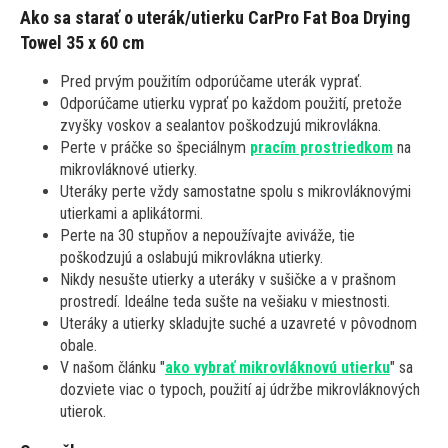
Ako sa starať o uterák/utierku CarPro Fat Boa Drying
Towel 35 x 60 cm
Pred prvým použitím odporúčame uterák vyprať.
Odporúčame utierku vyprať po každom použití, pretože
zvyšky voskov a sealantov poškodzujú mikrovlákna.
Perte v práčke so špeciálnym
pracím prostriedkom
na
mikrovláknové utierky.
Uteráky perte vždy samostatne spolu s mikrovláknovými
utierkami a aplikátormi.
Perte na 30 stupňov a nepoužívajte aviváže, tie
poškodzujú a oslabujú mikrovlákna utierky.
Nikdy nesušte utierky a uteráky v sušičke a v prašnom
prostredí. Ideálne teda sušte na vešiaku v miestnosti.
Uteráky a utierky skladujte suché a uzavreté v pôvodnom
obale.
V našom článku "
ako vybrať mikrovláknovú utierku
" sa
dozviete viac o typoch, použití aj údržbe mikrovláknových
utierok.