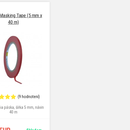
Masking Tape (5 mm x
40 m)
(9 hodnotení)
a páska, šírka 5 mm, návin
40 m