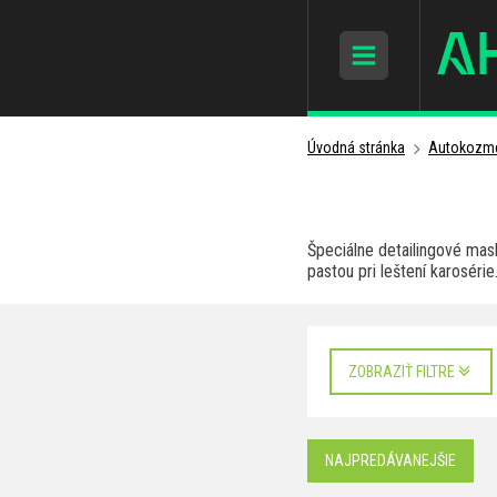
Úvodná stránka
Autokozme
Špeciálne detailingové mask
pastou pri leštení karosérie
ZOBRAZIŤ FILTRE
NAJPREDÁVANEJŠIE