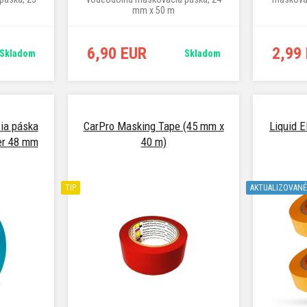
mm x 50 m
6,90 EUR
2,99
Skladom
Skladom
ia páska
CarPro Masking Tape (45 mm x
Liquid 
er 48 mm
40 m)
TIP
AKTUALIZOVANÉ