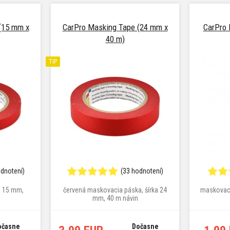
(15 mm x
CarPro Masking Tape (24 mm x
CarPro 
40 m)
TIP
odnotení)
(33 hodnotení)
a 15 mm,
červená maskovacia páska, šírka 24
maskovaci
mm, 40 m návin
očasne
Dočasne