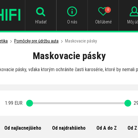
0
Hľadať
O nás
Obľúbené
Môj úč
tika
Pomôcky pre údržbu auta
Maskovacie pásky
Maskovacie pásky
ovacie pásky, vďaka ktorým ochránite časti karosérie, ktoré by nemali p
.
1.99
EUR
29
Od najlacnejšieho
Od najdrahšieho
Od A do Z
Od Z