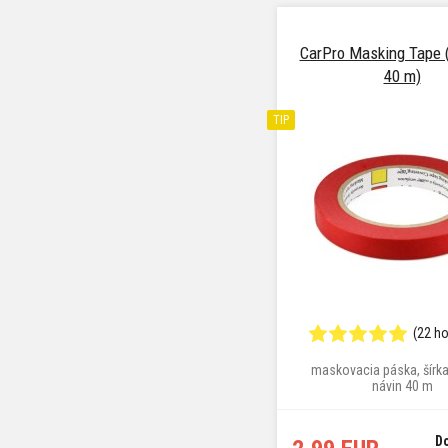
CarPro Masking Tape 
40 m)
TIP
(22 h
maskovacia páska, šírk
návin 40 m
D