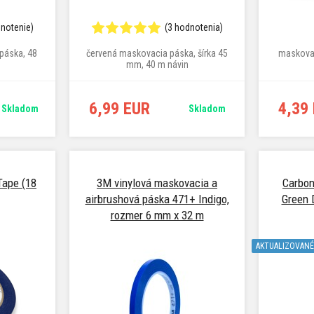
dnotenie)
(3 hodnotenia)
páska, 48
červená maskovacia páska, šírka 45
maskovac
mm, 40 m návin
6,99 EUR
4,39
Skladom
Skladom
ape (18
3M vinylová maskovacia a
Carbon
airbrushová páska 471+ Indigo,
Green 
rozmer 6 mm x 32 m
AKTUALIZOVANÉ