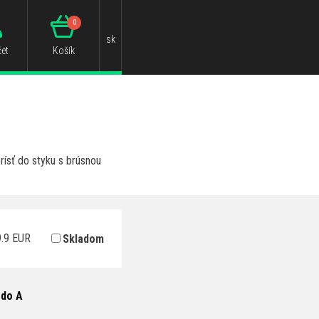
0
sk
et
Košík
rísť do styku s brúsnou
.9
EUR
Skladom
 do A