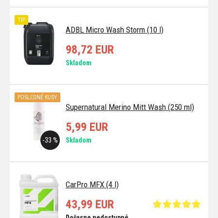
TIP
ADBL Micro Wash Storm (10 l)
98,72 EUR
Skladom
POSLEDNÉ KUSY
Supernatural Merino Mitt Wash (250 ml)
5,99 EUR
-33 %
Skladom
CarPro MFX (4 l)
43,99 EUR
Dočasne nedostupné