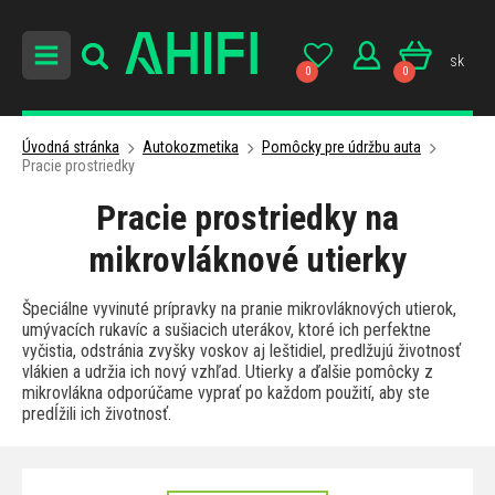
sk
0
0
Úvodná stránka
Autokozmetika
Pomôcky pre údržbu auta
Pracie prostriedky
Pracie prostriedky na
mikrovláknové utierky
Špeciálne vyvinuté prípravky na pranie mikrovláknových utierok,
umývacích rukavíc a sušiacich uterákov, ktoré ich perfektne
vyčistia, odstránia zvyšky voskov aj leštidiel, predlžujú životnosť
vlákien a udržia ich nový vzhľad. Utierky a ďalšie pomôcky z
mikrovlákna odporúčame vyprať po každom použití, aby ste
predĺžili ich životnosť.