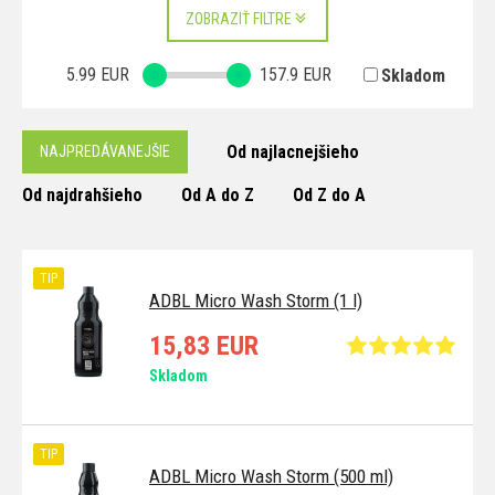
ZOBRAZIŤ FILTRE
5.99
EUR
157.9
EUR
Skladom
Od najlacnejšieho
NAJPREDÁVANEJŠIE
Od najdrahšieho
Od A do Z
Od Z do A
TIP
ADBL Micro Wash Storm (1 l)
15,83 EUR
Skladom
TIP
ADBL Micro Wash Storm (500 ml)