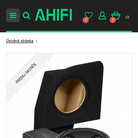
sk
0
0
Úvodná stránka
PREDAJ SKONČIL