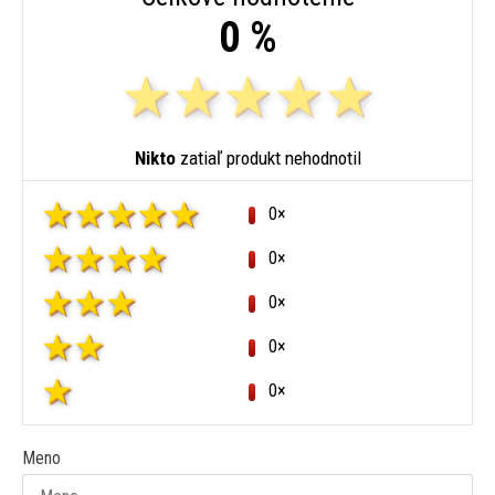
0 %
Nikto
zatiaľ produkt nehodnotil
0×
0×
0×
0×
0×
Meno