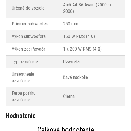
Audi A4 B6 Avant (2000 ->
Určené do vozidla
2006)
Priemer subwoofera
250 mm
Výkon subwoofera
150 W RMS (4 Ω)
Výkon zosilňovača
1 x 200 W RMS (4 Ω)
Typ ozvučnice
Uzavretá
Umiestnenie
Ľavé nadkolie
ozvučnice
Farba poťahu
Čierna
ozvučnice
Hodnotenie
Celkové hodnotenie