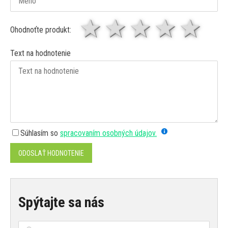
1 hviezda
2 hviezdy
3 hviez
4 hv
5 
Ohodnoťte produkt:
Text na hodnotenie
Súhlasím so
spracovaním osobných údajov.
ODOSLAŤ HODNOTENIE
Spýtajte sa nás