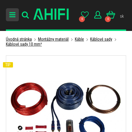
sk
0
0
Úvodná stránka
Montážny materiál
Káble
Káblové sady
Káblové sady 10 mm²
TIP