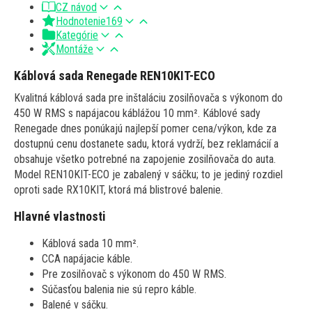
CZ návod
Hodnotenie
169
Kategórie
Montáže
Káblová sada Renegade REN10KIT-ECO
Kvalitná káblová sada pre inštaláciu zosilňovača s výkonom do
450 W RMS s napájacou káblážou 10 mm². Káblové sady
Renegade dnes ponúkajú najlepší pomer cena/výkon, kde za
dostupnú cenu dostanete sadu, ktorá vydrží, bez reklamácií a
obsahuje všetko potrebné na zapojenie zosilňovača do auta.
Model REN10KIT-ECO je zabalený v sáčku; to je jediný rozdiel
oproti sade RX10KIT, ktorá má blistrové balenie.
Hlavné vlastnosti
Káblová sada 10 mm².
CCA napájacie káble.
Pre zosilňovač s výkonom do 450 W RMS.
Súčasťou balenia nie sú repro káble.
Balené v sáčku.