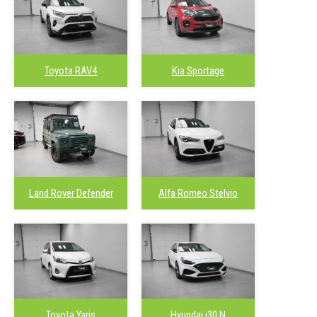
Toyota RAV4
Kia Sportage
Land Rover Defender
Alfa Romeo Stelvio
Toyota Yaris
Hyundai i30 N