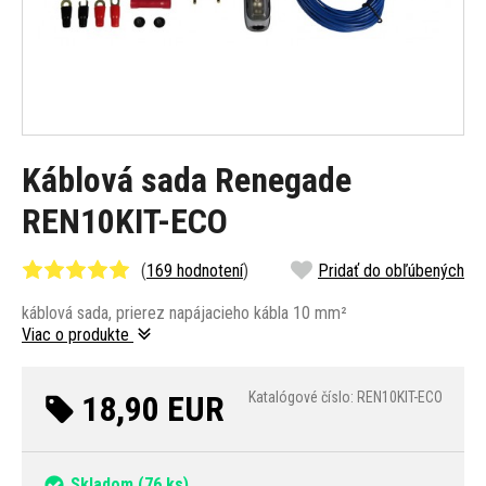
Káblová sada Renegade
REN10KIT-ECO
(
169 hodnotení
)
Pridať do obľúbených
káblová sada, prierez napájacieho kábla 10 mm²
Viac o produkte
18,90 EUR
Katalógové číslo: REN10KIT-ECO
Skladom
(76 ks)