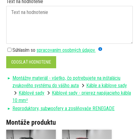
Text na hodnotenie
Súhlasím so
spracovaním osobných údajov.
ODOSLAŤ HODNOTENIE
Montážny materiál - všetko, čo potrebujete na inštaláciu
zvukového systému do vášho auta
Káble a káblove sady
Káblové sady
Káblové sady - prierez napájacieho kábla
10 mm²
Reproduktory, subwoofery a zosilňovače RENEGADE
Montáže produktu