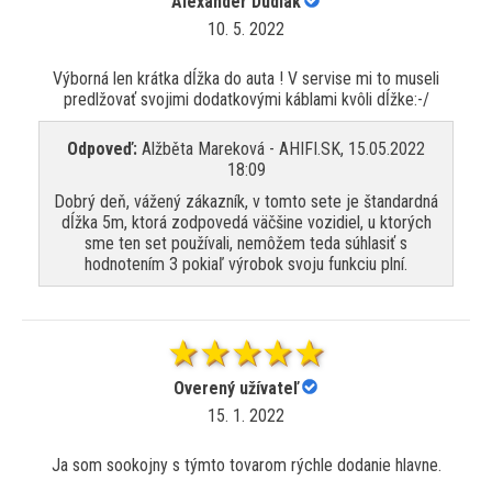
Alexander Dudiak
10. 5. 2022
Výborná len krátka dĺžka do auta ! V servise mi to museli
predlžovať svojimi dodatkovými káblami kvôli dĺžke:-/
Odpoveď:
Alžběta Mareková - AHIFI.SK, 15.05.2022
18:09
Dobrý deň, vážený zákazník, v tomto sete je štandardná
dĺžka 5m, ktorá zodpovedá väčšine vozidiel, u ktorých
sme ten set používali, nemôžem teda súhlasiť s
hodnotením 3 pokiaľ výrobok svoju funkciu plní.
Overený užívateľ
15. 1. 2022
Ja som sookojny s týmto tovarom rýchle dodanie hlavne.