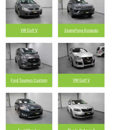
VW Golf V
SsangYong Korando
Ford Tourneo Custom
VW Golf V