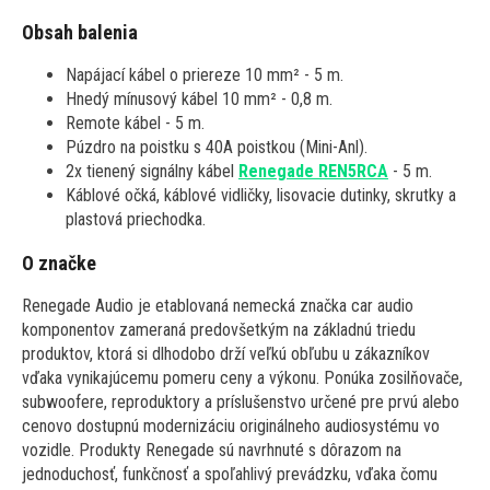
Obsah balenia
Napájací kábel o priereze 10 mm² - 5 m.
Hnedý mínusový kábel 10 mm² - 0,8 m.
Remote kábel - 5 m.
Púzdro na poistku s 40A poistkou (Mini-Anl).
2x tienený signálny kábel
Renegade REN5RCA
- 5 m.
Káblové očká, káblové vidličky, lisovacie dutinky, skrutky a
plastová priechodka.
O značke
Renegade Audio je etablovaná nemecká značka car audio
komponentov zameraná predovšetkým na základnú triedu
produktov, ktorá si dlhodobo drží veľkú obľubu u zákazníkov
vďaka vynikajúcemu pomeru ceny a výkonu. Ponúka zosilňovače,
subwoofere, reproduktory a príslušenstvo určené pre prvú alebo
cenovo dostupnú modernizáciu originálneho audiosystému vo
vozidle. Produkty Renegade sú navrhnuté s dôrazom na
jednoduchosť, funkčnosť a spoľahlivý prevádzku, vďaka čomu