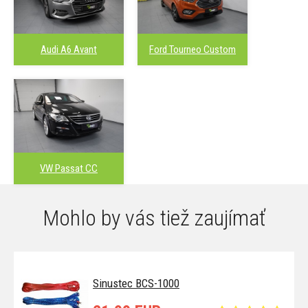
Audi A6 Avant
Ford Tourneo Custom
VW Passat CC
Mohlo by vás tiež zaujímať
Sinustec BCS-1000