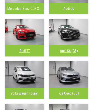
Mercedes-Benz GLE Coupe
Audi Q7
Audi TT
Audi S6 (C8)
Volkswagen Touran
Kia Ceed (CD)