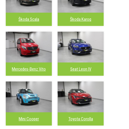
Škoda Scala
Škoda Karoq
Mercedes-Benz Vito
Seat Leon IV
Mini Cooper
Toyota Corolla