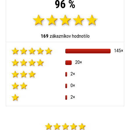
96 %
169
zákazníkov hodnotilo
145×
20×
2×
0×
2×