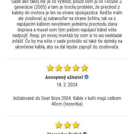
Sade ako takej nie je čo vytknúť, použil som ju vo Focuse 2.
generácie (2005) a tam je trochu problém, že prechod z
kabíny do motora je len na strane spolujazdca. Keďže mám
ale zosilovač aj subwoofer na strane šoféra, tak sa s
napájacím káblom nevyhnem jednému prechodu zlava
doprava a musel som tým pádom napájací kábel ešte
nadpojiť. Resp. pri novej montáži by som si to asi naskladal
zvlášť. Čo by ma ešte v sade potešilo sú také tie dutinky na
ukončenie kábla, aby sa dal lepšie zapojiť do zosilovača.
Anonymný užívateľ
18. 2. 2024
Inštalované do Seat Ibiza 2004. Káble v kufri majú celkom
40cm (tesnotka)