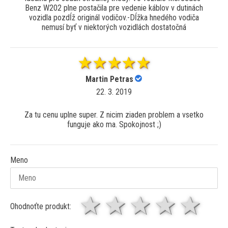
Benz W202 plne postačila pre vedenie káblov v dutinách
vozidla pozdĺž originál vodičov.-Dĺžka hnedého vodiča
nemusí byť v niektorých vozidlách dostatočná
Martin Petras
22. 3. 2019
Za tu cenu uplne super. Z nicim ziaden problem a vsetko
funguje ako ma. Spokojnost ;)
Meno
1 hviezda
2 hviezdy
3 hviez
4 hv
5 
Ohodnoťte produkt: