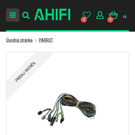
sk
0
0
Úvodná stránka
PARROT
PREDAJ SKONČIL