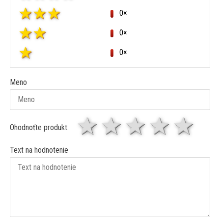
0×
0×
0×
Meno
1 hviezda
2 hviezdy
3 hviez
4 hv
5 
Ohodnoťte produkt:
Text na hodnotenie