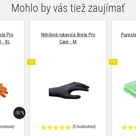
Mohlo by vás tiež zaujímať
ela Pro
Nitrilová rukavica Brela Pro
Puresta
l - XL
Care - M
TIP
TIP
-51 %
dnotenie)
(5 hodnotení)