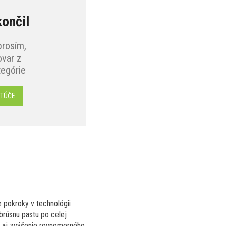
končil
prosím,
var z
tegórie
OTÚČE
e pokroky v technológii
brúsnu pastu po celej
ak aj zvýšenie rovnomerného