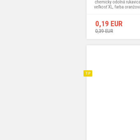
chemicky odolná rukavica
veľkosť XL, farba oranžov
1 ks
0,19 EUR
0,39 EUR
TIP