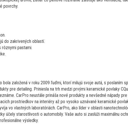
né povrchy.
kon.
jú do zakrivených oblastí.
s rôznymi pastami.
čke.
bola založená v roku 2009 ľuďmi, ktorí milujú svoje autá, s poslaním sp
ty pre detailing. Priniesla na trh medzi prvými keramické povlaky CQua
neznáme. CarPro neustále prináša nové produkty a nevšedné nápady pre 
tiacich prostriedkov na interiéry až po vysoko uznávané keramické povla
íja vo vlastných laboratóriách. CarPro, ako líder v oblasti nanotechnológ
ky účely starostlivosti o automobily. Vaše auto si zaslúži maximálnu oc
rofesionálne výsledky.