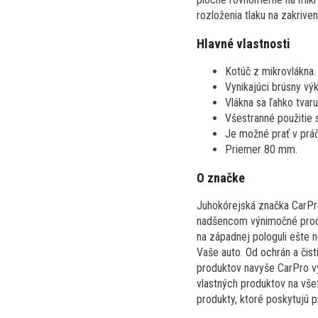
rozloženia tlaku na zakrive
Hlavné vlastnosti
Kotúč z mikrovlákna.
Vynikajúci brúsny vý
Vlákna sa ľahko tvaru
Všestranné použitie 
Je možné prať v prá
Priemer 80 mm.
O značke
Juhokórejská značka CarPro 
nadšencom výnimočné produk
na západnej pologuli ešte 
Vaše auto. Od ochrán a čis
produktov navyše CarPro vyv
vlastných produktov na všet
produkty, ktoré poskytujú p