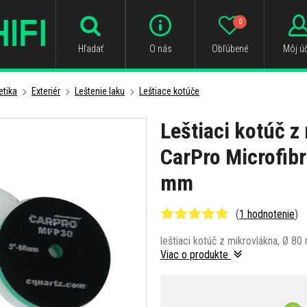
0
Hľadať
O nás
Obľúbené
Môj úč
tika
Exteriér
Leštenie laku
Leštiace kotúče
Leštiaci kotúč z
CarPro Microfibr
mm
(
1 hodnotenie
)
leštiaci kotúč z mikrovlákna, Ø 8
Viac o produkte