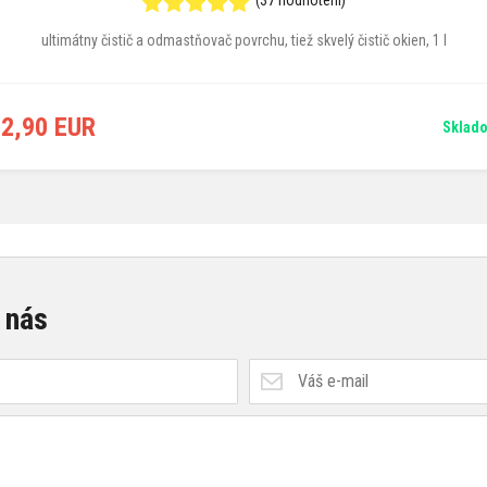
(37 hodnotení)
ultimátny čistič a odmastňovač povrchu, tiež skvelý čistič okien, 1 l
2,90 EUR
Sklad
 nás