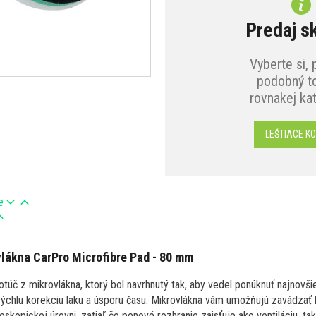
Predaj s
Vyberte si, 
podobný to
rovnakej ka
LEŠTIACE K
e
vlákna CarPro Microfibre Pad - 80 mm
túč z mikrovlákna, ktorý bol navrhnutý tak, aby vedel ponúknuť najnovši
rýchlu korekciu laku a úsporu času. Mikrovlákna vám umožňujú zavádzať 
skopickej úrovni, zatiaľ čo penové rozhranie zaisťuje ako ventiláciu, t