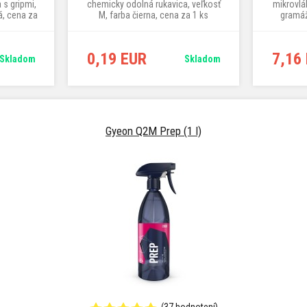
 s gripmi,
chemicky odolná rukavica, veľkosť
mikrovlá
á, cena za
M, farba čierna, cena za 1 ks
gramáž
0,19 EUR
7,16
Skladom
Skladom
Gyeon Q2M Prep (1 l)