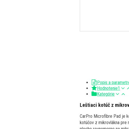
Popis a parametr
Hodnotenie
1
Kategórie
Leštiaci kotúč z mikro
CarPro Microfibre Pad je ko
kotúčov z mikrovlákna pre 
ploche rovnomerne na mikro