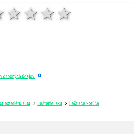
1 hviezda
2 hviezdy
3 hviezdy
4 hviezdy
5 hviezd
m osobných údajov.
a exteriéru auta
Leštenie laku
Leštiace kotúče