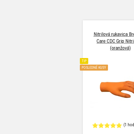
Nitrilová rukavica Br
Care CDC Grip Nitri
(oranžová)
TIP
POSLEDNÉ KUSY
(1 ho