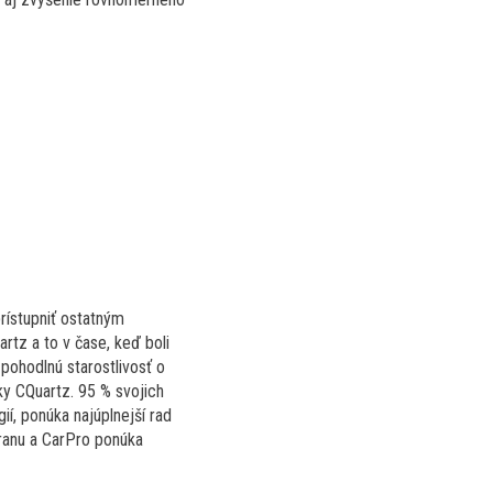
rístupniť ostatným
rtz a to v čase, keď boli
pohodlnú starostlivosť o
ky CQuartz. 95 % svojich
ií, ponúka najúplnejší rad
hranu a CarPro ponúka