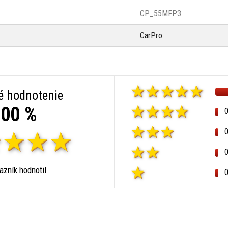
CP_55MFP3
CarPro
é hodnotenie
00 %
zník hodnotil