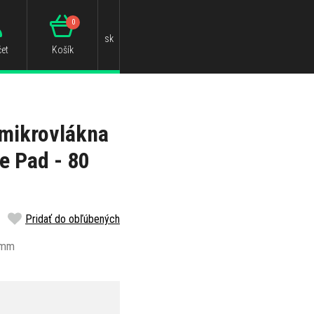
0
sk
et
Košík
 mikrovlákna
e Pad - 80
Pridať do obľúbených
0 mm