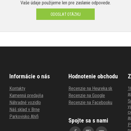
Vaše údaje použijeme len pre zaslanie odpovede.
ODOSLAŤ OTÁZKU
Informácie o nás
Hodnotenie obchodu
Z
Kontakty
Recenzie na Heureka.sk
1
au
Kamenná predajňa
Recenzie na Google
S
Náhradné vozidlo
Recenzie na Facebooku
v
Náš sklad v Brne
c
Parkovisko Ahifi
a
Spojte sa s nami
P
p