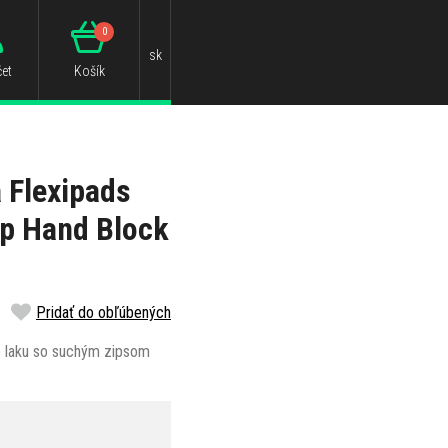
0
sk
et
Košík
 Flexipads
ip Hand Block
Pridať do obľúbených
e laku so suchým zipsom