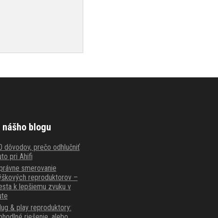
 nášho blogu
0 dôvodov, prečo odhlučniť
to pri Ahifi
právne smerovanie
ýškových reproduktorov –
esta k lepšiemu zvuku v
ute
lug & play reproduktory:
ohodlné riešenie, alebo