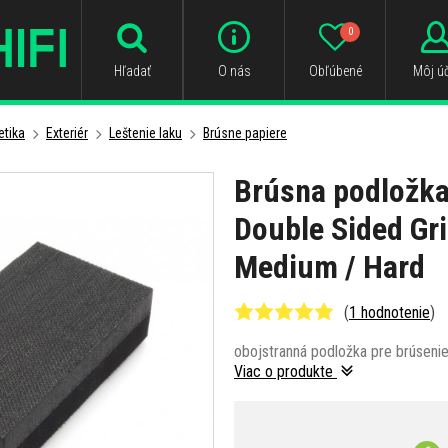
0
Hľadať
O nás
Obľúbené
Môj úč
tika
Exteriér
Leštenie laku
Brúsne papiere
Brúsna podložka
Double Sided Gr
Medium / Hard
(
1 hodnotenie
)
obojstranná podložka pre brúseni
Viac o produkte