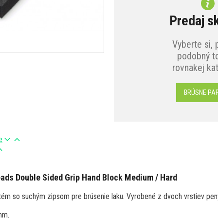
Predaj s
Vyberte si, 
podobný to
rovnakej ka
BRÚSNE PAP
e
pads Double Sided Grip Hand Block Medium / Hard
ém so suchým zipsom pre brúsenie laku. Vyrobené z dvoch vrstiev peny 
mm.