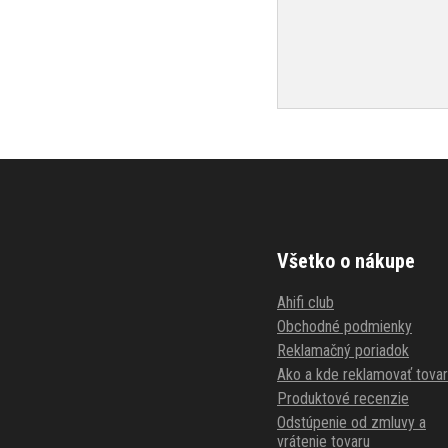
Všetko o nákupe
Ahifi club
Obchodné podmienky
Reklamačný poriadok
Ako a kde reklamovať tovar
Produktové recenzie
Odstúpenie od zmluvy a
vrátenie tovaru