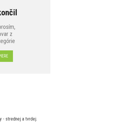
končil
prosím,
var z
tegórie
IERE
- strednej a tvrdej.