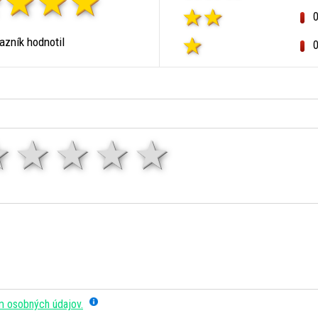
zník hodnotil
1 hviezda
2 hviezdy
3 hviezdy
4 hviezdy
5 hviezd
m osobných údajov.