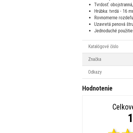
Tvrdosť: obojstranná,
Hrúbka: tvrdá - 16 m
Rovnomerne rozdeľuje
Uzavretá penová štruk
Jednoduché použitie 
Katalógové číslo
Značka
Odkazy
Hodnotenie
Celkov
1