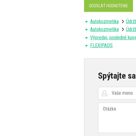
ODOSLAŤ HODNOTENIE
Autokozmetika
Údržb
Autokozmetika
Údržb
Výpredaj, posledné kusy
FLEXIPADS
Spýtajte sa