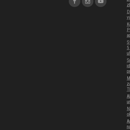
z
D
v
K
P
a
S
5
u
S
i
p
M
z
T
A
u
N
o
A
n