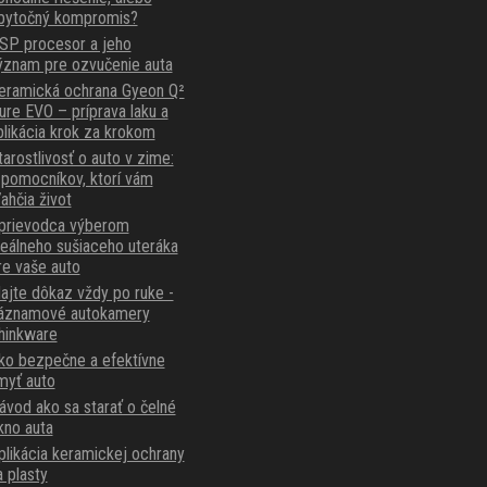
bytočný kompromis?
SP procesor a jeho
ýznam pre ozvučenie auta
eramická ochrana Gyeon Q²
ure EVO – príprava laku a
plikácia krok za krokom
tarostlivosť o auto v zime:
 pomocníkov, ktorí vám
ľahčia život
prievodca výberom
deálneho sušiaceho uteráka
re vaše auto
ajte dôkaz vždy po ruke -
áznamové autokamery
hinkware
ko bezpečne a efektívne
myť auto
ávod ako sa starať o čelné
kno auta
plikácia keramickej ochrany
a plasty