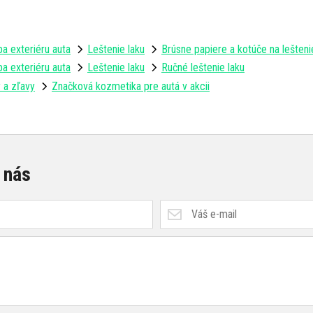
a exteriéru auta
Leštenie laku
Brúsne papiere a kotúče na lešten
a exteriéru auta
Leštenie laku
Ručné leštenie laku
 a zľavy
Značková kozmetika pre autá v akcii
 nás