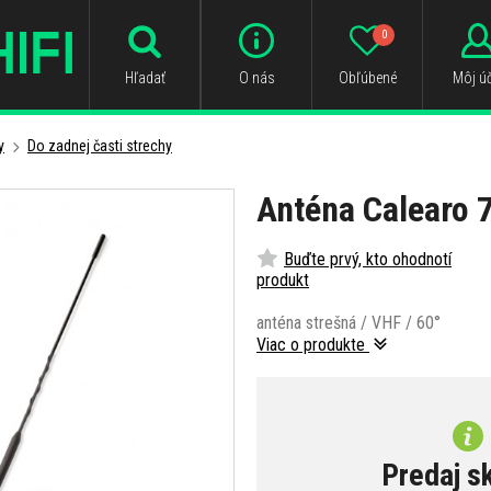
0
Hľadať
O nás
Obľúbené
Môj úč
y
Do zadnej časti strechy
Anténa Calearo 
Buďte prvý, kto ohodnotí
produkt
anténa strešná / VHF / 60°
Viac o produkte
Predaj s