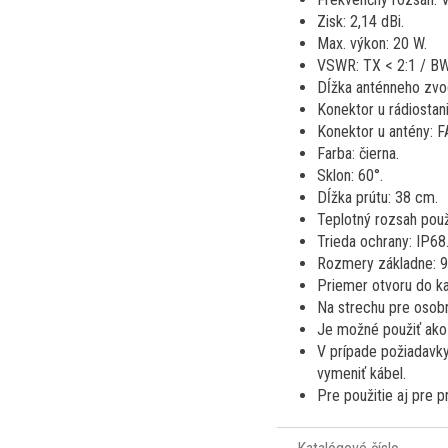
Zisk: 2,14 dBi.
Max. výkon: 20 W.
VSWR: TX < 2:1 / B
Dĺžka anténneho zvo
Konektor u rádiostan
Konektor u antény: 
Farba: čierna.
Sklon: 60°.
Dĺžka prútu: 38 cm.
Teplotný rozsah použi
Trieda ochrany: IP68
Rozmery základne: 9,
Priemer otvoru do k
Na strechu pre osobn
Je možné použiť ako
V prípade požiadavky
vymeniť kábel.
Pre použitie aj pre 