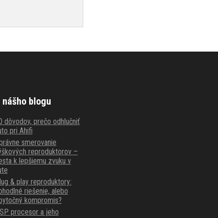
 nášho blogu
0 dôvodov, prečo odhlučniť
to pri Ahifi
právne smerovanie
ýškových reproduktorov –
esta k lepšiemu zvuku v
ute
lug & play reproduktory:
ohodlné riešenie, alebo
bytočný kompromis?
SP procesor a jeho