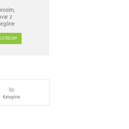
prosím,
var z
tegórie
I STRECHY
Kategórie