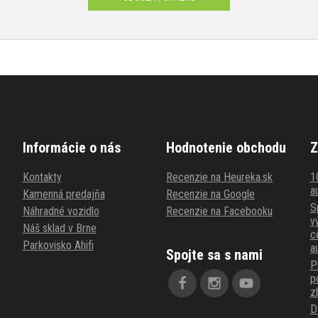
Informácie o nás
Hodnotenie obchodu
Z
Kontakty
Recenzie na Heureka.sk
1
au
Kamenná predajňa
Recenzie na Google
S
Náhradné vozidlo
Recenzie na Facebooku
v
Náš sklad v Brne
c
Parkovisko Ahifi
a
Spojte sa s nami
P
p
z
D