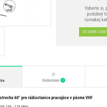
Vyberte si, 
podobný to
rovnakej ka
DO ZADNEJ ČAST
Hodnotenie
tre
0
strechu 60° pre rádiostanice pracujúce v pásme VHF
VHF 146 - 174 MHz.