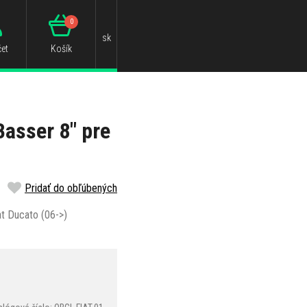
0
sk
et
Košík
asser 8" pre
Pridať do obľúbených
t Ducato (06->)