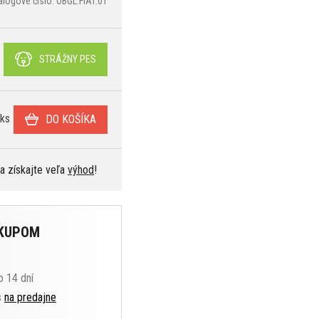
alógové číslo: OBGL.FIAT.01
STRÁŽNY PES
ks
DO KOŠÍKA
 a získajte veľa
výhod
!
ÁKUPOM
o 14 dní
s
na predajne