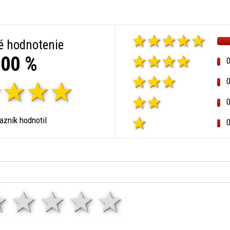
é hodnotenie
00 %
zník hodnotil
1 hviezda
2 hviezdy
3 hviezdy
4 hviezdy
5 hviezd