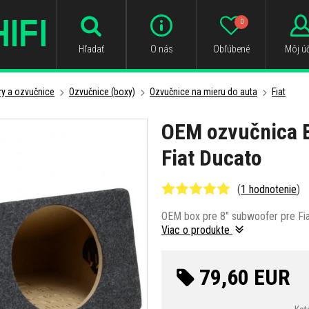
0
Hľadať
O nás
Obľúbené
Môj úč
y a ozvučnice
Ozvučnice (boxy)
Ozvučnice na mieru do auta
Fiat
OEM ozvučnica B
Fiat Ducato
(
1 hodnotenie
)
OEM box pre 8" subwoofer pre Fia
Viac o produkte
79,60 EUR