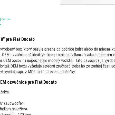
e
8" pre Fiat Ducato
vyrobený box, ktorý pasuje presne do bočnice kufra alebo do miesta, kto
e. OEM ozvučnice sú ideálnym kompromisom výkonu, zvuku a priestoru v 
er OEM boxov na najbežnejšie modely vozidiel. Táto ozvučnica je vyrob
Montáž OEM boxu vyžaduje strednú zručnosť, treba ho zo zadnej časti uc
hyt vyrobiť napr. z MDF alebo drevenej doštičky.
OEM ozvučnice pre
Fiat Ducato
čnica.
(8") subwoofer.
dadlom pasažiera.
subwoofer: 120 mm.