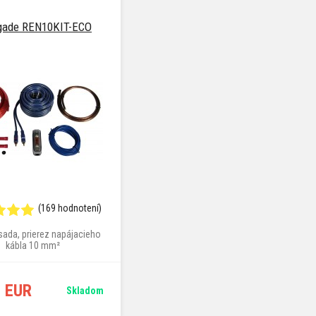
gade REN10KIT-ECO
(169 hodnotení)
sada, prierez napájacieho
kábla 10 mm²
0 EUR
Skladom