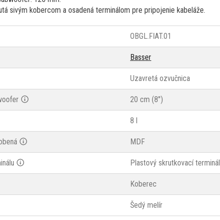
utá sivým kobercom a osadená terminálom pre pripojenie kabeláže.
OBGL.FIAT.01
Basser
Uzavretá ozvučnica
woofer
20 cm (8")
8 l
robená
MDF
inálu
Plastový skrutkovací terminál
Koberec
Šedý melír