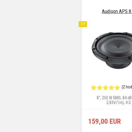
Audison APS 8
TIP
(2 ho
8", 250 W RMS, 84 dB
2,83V/1m), 4 Ω
159,00 EUR