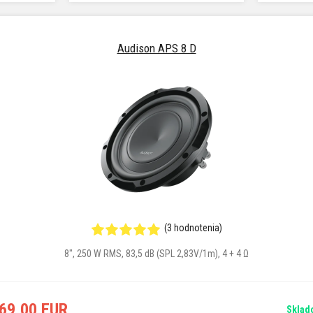
Audison APS 8 D
(3 hodnotenia)
8", 250 W RMS, 83,5 dB (SPL 2,83V/1m), 4 + 4 Ω
69,00 EUR
Sklad