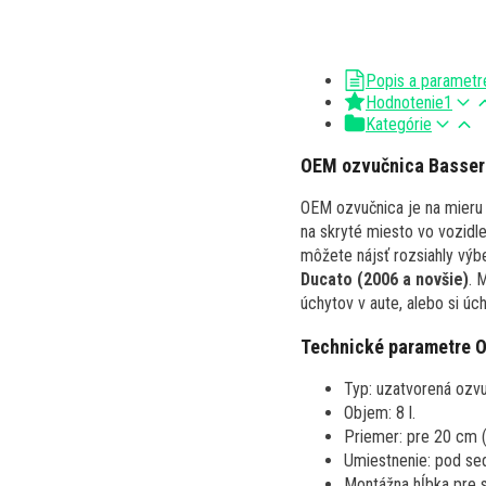
Popis a parametr
Hodnotenie
1
Kategórie
OEM ozvučnica Basser 
OEM ozvučnica je na mieru 
na skryté miesto vo vozidl
môžete nájsť rozsiahly výb
Ducato (2006 a novšie)
. 
úchytov v aute, alebo si úc
Technické parametre 
Typ: uzatvorená ozvu
Objem: 8 l.
Priemer: pre 20 cm 
Umiestnenie: pod se
Montážna hĺbka pre 