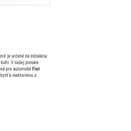
ré je určené na inštaláciu
kufri. V našej ponuke
ená pre automobil
Fiat
hytiť k niektorému z