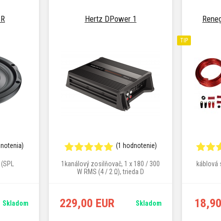
 R
Hertz DPower 1
Rene
TIP
dnotenia)
(1 hodnotenie)
 (SPL
1kanálový zosilňovač, 1 x 180 / 300
káblová 
W RMS (4 / 2 Ω), trieda D
229,00 EUR
18,9
Skladom
Skladom