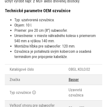
úchyt vyrobiť napr. z MDF alebo drevenej doštičky.
Technické parametre OEM ozvučnice
Typ: uzatvorená ozvučnica.
Objem: 10 l.
Priemer: pre 20 cm (8") subwoofer.
Umiestnenie: v mieste náhradného kolesa s priemerom
540 mm a výškou 140 mm.
Montážna hĺbka pre subwoofer: 120 mm.
Ozvučnica je potiahnutá sivým kobercom a osadená
terminálom pre pripojenie kabeláže.
Katalógové číslo
OBGL.KOLO.02
Značka
Basser
Uzavretá
Typ ozvučnice
ozvučnica
Veľkosť otvoru pre subwoofer