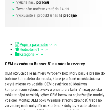
Využite našu
poradňu
Tovar nám môžete vrátiť do 14 dní
Vyskúšajte si produkt u nás
na predajne
Popis a parametre
Hodnotenie
1
Kategórie
OEM ozvučnica Basser 8" na miesto rezervy
OEM ozvučnica je na mieru vyrobený box, ktorý pasuje presne do
bočnice kufra alebo do miesta, ktoré je určené na inštaláciu na
skryté miesto vo vozidle. OEM ozvučnice sú ideálnym
kompromisom výkonu, zvuku a priestoru v kufri. V našej ponuke
môžete nájsť rozsiahly výber OEM boxov na najbežnejšie modely
vozidiel. Montáž OEM boxu vyžaduje strednú zručnosť, treba ho
zo zadnej časti uchytiť k niektorému z úchytov v aute, alebo si