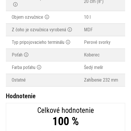
20 cm (8")
Objem ozvučnice
10 l
Z čoho je ozvučnica vyrobená
MDF
Typ pripojovacieho terminálu
Perové svorky
Poťah
Koberec
Farba poťahu
Šedý melír
Ostatné
Zahĺbenie 232 mm
Hodnotenie
Celkové hodnotenie
100 %