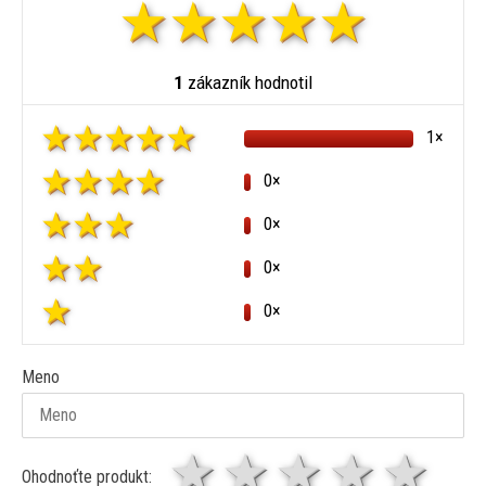
1
zákazník hodnotil
1×
0×
0×
0×
0×
Meno
1 hviezda
2 hviezdy
3 hviez
4 hv
5 
Ohodnoťte produkt: