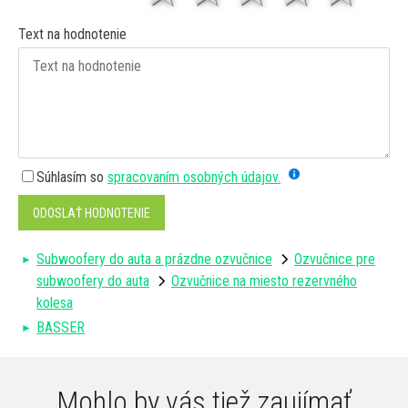
Text na hodnotenie
Súhlasím so
spracovaním osobných údajov.
ODOSLAŤ HODNOTENIE
Subwoofery do auta a prázdne ozvučnice
Ozvučnice pre
subwoofery do auta
Ozvučnice na miesto rezervného
kolesa
BASSER
Mohlo by vás tiež zaujímať