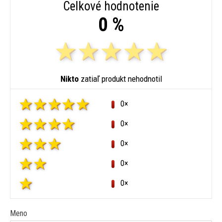
Celkové hodnotenie
0 %
Nikto
zatiaľ produkt nehodnotil
0×
0×
0×
0×
0×
Meno