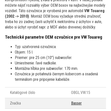
môžete nájsť rozsiahly výber OEM boxov na najbežnejšie modely
vozidiel. Táto ozvučnica je vyrobená pre automobil
VW Touareg
(2002 -> 2010)
. Montáž OEM boxu vyžaduje strednú zručnosť,
treba ho zo zadnej časti uchytiť k niektorému z úchytov v aute,
alebo si úchyt vyrobiť napr. z MDF alebo drevenej doštičky.
Technické parametre OEM ozvučnice pre
VW Touareg
Typ: uzatvorená ozvučnica.
Objem: 15 l.
Priemer: pre 25 cm (10") subwoofer.
Umiestnenie: ľavé nadkolie.
Montážna hĺbka pre subwoofer: 170 mm.
Ozvučnica je potiahnutá čiernym kobercom a osadená
terminálom pre pripojenie kabeláže.
Katalógové číslo
OBGL.VW.15
Značka
Basser