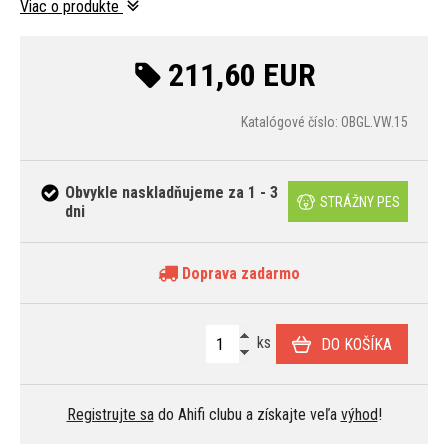
Viac o produkte
211,60 EUR
Katalógové číslo: OBGL.VW.15
Obvykle naskladňujeme za 1 - 3
STRÁŽNY PES
dni
Doprava zadarmo
ks
DO KOŠÍKA
Registrujte sa
do Ahifi clubu a získajte veľa
výhod
!