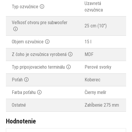
Uzavretá
Typ ozvučnice
ozvučnica
Veľkosť otvoru pre subwoofer
25 cm (10")
Objem ozvučnice
15 l
Z čoho je ozvučnica vyrobená
MDF
Typ pripojovacieho terminálu
Perové svorky
Poťah
Koberec
Farba poťahu
Čierny melír
Ostatné
Zahĺbenie 275 mm
Hodnotenie