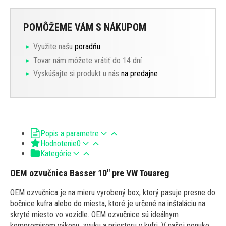
POMÔŽEME VÁM S NÁKUPOM
Využite našu
poradňu
Tovar nám môžete vrátiť do 14 dní
Vyskúšajte si produkt u nás
na predajne
Popis a parametre
Hodnotenie
0
Kategórie
OEM ozvučnica Basser 10" pre VW Touareg
OEM ozvučnica je na mieru vyrobený box, ktorý pasuje presne do
bočnice kufra alebo do miesta, ktoré je určené na inštaláciu na
skryté miesto vo vozidle. OEM ozvučnice sú ideálnym
kompromisom výkonu, zvuku a priestoru v kufri. V našej ponuke