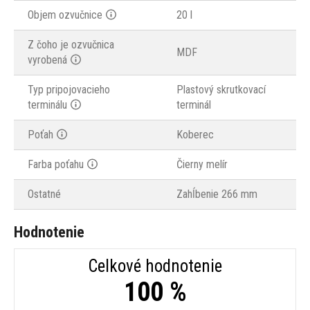
Objem ozvučnice
20 l
Z čoho je ozvučnica
MDF
vyrobená
Typ pripojovacieho
Plastový skrutkovací
terminálu
terminál
Poťah
Koberec
Farba poťahu
Čierny melír
Ostatné
Zahĺbenie 266 mm
Hodnotenie
Celkové hodnotenie
100 %