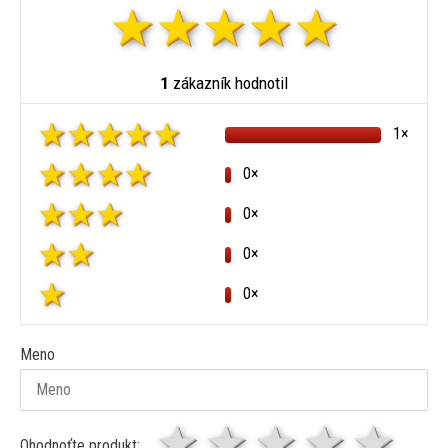
1
zákazník hodnotil
1×
0×
0×
0×
0×
Meno
1 hviezda
2 hviezdy
3 hviez
4 hv
5 
Ohodnoťte produkt: