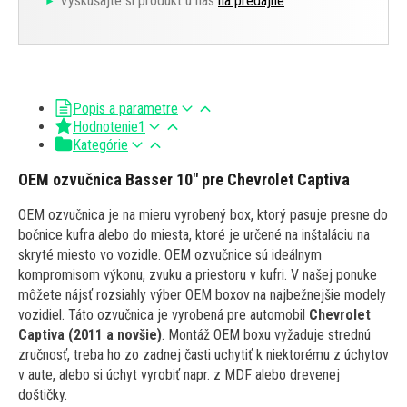
Vyskúšajte si produkt u nás
na predajne
Popis a parametre
Hodnotenie
1
Kategórie
OEM ozvučnica Basser 10" pre Chevrolet Captiva
OEM ozvučnica je na mieru vyrobený box, ktorý pasuje presne do
bočnice kufra alebo do miesta, ktoré je určené na inštaláciu na
skryté miesto vo vozidle. OEM ozvučnice sú ideálnym
kompromisom výkonu, zvuku a priestoru v kufri. V našej ponuke
môžete nájsť rozsiahly výber OEM boxov na najbežnejšie modely
vozidiel. Táto ozvučnica je vyrobená pre automobil
Chevrolet
Captiva (2011 a novšie)
. Montáž OEM boxu vyžaduje strednú
zručnosť, treba ho zo zadnej časti uchytiť k niektorému z úchytov
v aute, alebo si úchyt vyrobiť napr. z MDF alebo drevenej
doštičky.