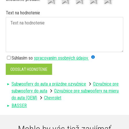
Text na hodnotenie
Súhlasím so
spracovaním osobných údajov.
ODOSLAŤ HODNOTENIE
Subwoofery do auta a prázdne ozvučnice
Ozvučnice pre
subwoofery do auta
Ozvučnice pre subwoofery na mieru
do auta (OEM)
Chevrolet
BASSER
Mohlo by vás tiež zaujímať