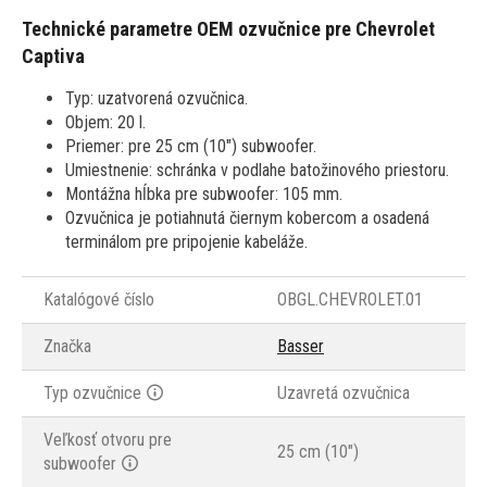
Technické parametre OEM ozvučnice pre
Chevrolet
Captiva
Typ: uzatvorená ozvučnica.
Objem: 20 l.
Priemer: pre 25 cm (10") subwoofer.
Umiestnenie: schránka v podlahe batožinového priestoru.
Montážna hĺbka pre subwoofer: 105 mm.
Ozvučnica je potiahnutá čiernym kobercom a osadená
terminálom pre pripojenie kabeláže.
Katalógové číslo
OBGL.CHEVROLET.01
Značka
Basser
Typ ozvučnice
Uzavretá ozvučnica
Veľkosť otvoru pre
25 cm (10")
subwoofer