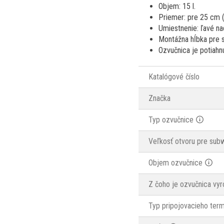
Objem: 15 l.
Priemer: pre 25 cm 
Umiestnenie: ľavé na
Montážna hĺbka pre 
Ozvučnica je potiahn
Katalógové číslo
Značka
Typ ozvučnice
Veľkosť otvoru pre sub
Objem ozvučnice
Z čoho je ozvučnica vy
Typ pripojovacieho term