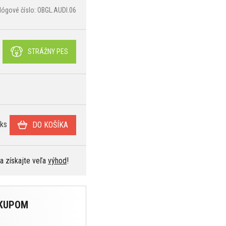
lógové číslo: OBGL.AUDI.06
STRÁŽNY PES
ks
DO KOŠÍKA
 a získajte veľa
výhod
!
ÁKUPOM