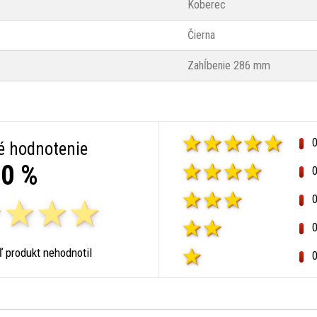
Koberec
Čierna
Zahĺbenie 286 mm
é hodnotenie
0 %
ľ produkt nehodnotil