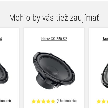
Mohlo by vás tiež zaujímať
S4
Hertz CS 250 S2
Au
dnotení)
(4 hodnotenia)