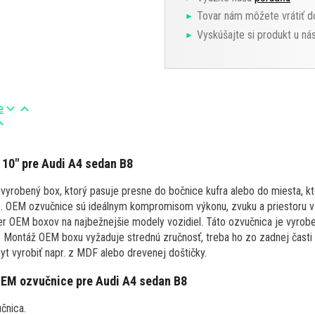
Tovar nám môžete vrátiť d
Vyskúšajte si produkt u ná
e
10" pre Audi A4 sedan B8
vyrobený box, ktorý pasuje presne do bočnice kufra alebo do miesta, kto
e. OEM ozvučnice sú ideálnym kompromisom výkonu, zvuku a priestoru v 
er OEM boxov na najbežnejšie modely vozidiel. Táto ozvučnica je vyrob
. Montáž OEM boxu vyžaduje strednú zručnosť, treba ho zo zadnej časti 
hyt vyrobiť napr. z MDF alebo drevenej doštičky.
OEM ozvučnice pre
Audi A4 sedan B8
čnica.