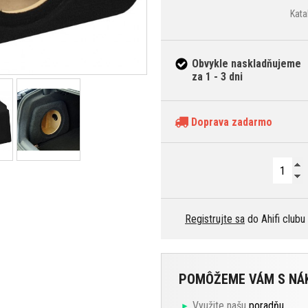
Kata
Obvykle naskladňujeme
za 1 - 3 dni
Doprava zadarmo
Registrujte sa
do Ahifi clubu
POMÔŽEME VÁM S N
Využite našu
poradňu