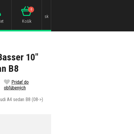
0
sk
et
Košík
asser 10"
an B8
Pridať do
obľúbených
udi A4 sedan B8 (08->)