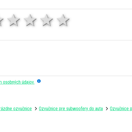
1 hviezda
2 hviezdy
3 hviezdy
4 hviezdy
5 hviezd
m osobných údajov.
rázdne ozvučnice
Ozvučnice pre subwoofery do auta
Ozvučnice p