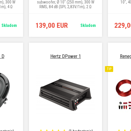
m), 300 W
subwoofer, Ø 10" (250 mm), 300 W
10", 4
1m), 4 Ω
RMS, 84 dB (SPL 2,83V/1m), 2 Ω
139,00 EUR
229,0
Skladom
Skladom
 D
Hertz DPower 1
Rene
TIP