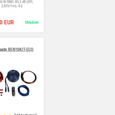
00 W RMS, 83,5 dB (SPL
2,83V/1m), 4 Ω
0 EUR
Skladom
gade REN10KIT-ECO