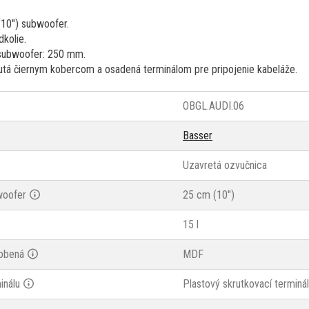
(10") subwoofer.
dkolie.
subwoofer: 250 mm.
utá čiernym kobercom a osadená terminálom pre pripojenie kabeláže.
OBGL.AUDI.06
Basser
Uzavretá ozvučnica
woofer
25 cm (10")
15 l
robená
MDF
inálu
Plastový skrutkovací terminál