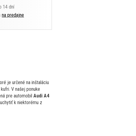
o 14 dní
s
na predajne
ré je určené na inštaláciu
kufri. V našej ponuke
ená pre automobil
Audi A4
uchytiť k niektorému z