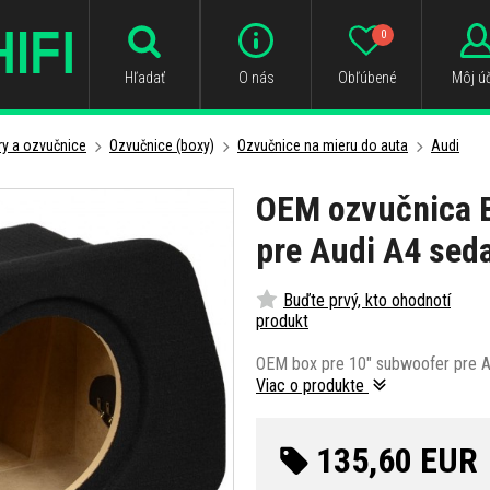
0
Hľadať
O nás
Obľúbené
Môj úč
y a ozvučnice
Ozvučnice (boxy)
Ozvučnice na mieru do auta
Audi
OEM ozvučnica B
pre Audi A4 sed
Buďte prvý, kto ohodnotí
produkt
OEM box pre 10" subwoofer pre A
Viac o produkte
135,60 EUR