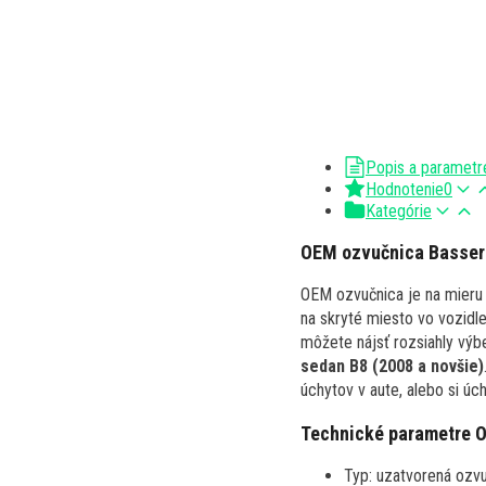
Popis a parametr
Hodnotenie
0
Kategórie
OEM ozvučnica Basser 
OEM ozvučnica je na mieru 
na skryté miesto vo vozidl
môžete nájsť rozsiahly výb
sedan B8 (2008 a novšie)
úchytov v aute, alebo si úc
Technické parametre 
Typ: uzatvorená ozvu