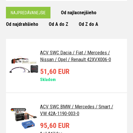
Od najlacnejšieho
NAJPREDÁVANEJŠIE
Od najdrahšieho
Od A do Z
Od Z do A
ACV SWC Dacia / Fiat / Mercedes /
Nissan / Opel / Renault 42XVX006-0
51,60 EUR
Skladom
ACV SWC BMW / Mercedes / Smart /
VW 42A-1190-003-0
95,60 EUR