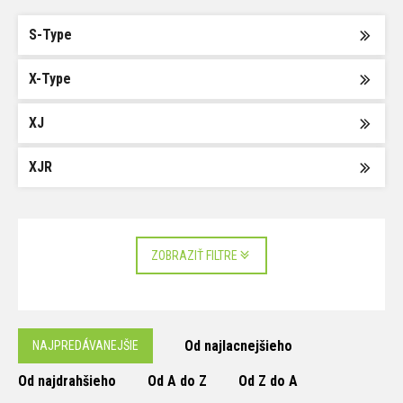
S-Type
X-Type
XJ
XJR
ZOBRAZIŤ FILTRE
Od najlacnejšieho
NAJPREDÁVANEJŠIE
Od najdrahšieho
Od A do Z
Od Z do A