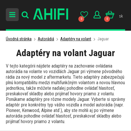
sk
0
0
Úvodná stránka
Autorádiá
Adaptéry na volant
Jaguar
Adaptéry na volant Jaguar
V tejto kategórii nájdete adaptéry na zachovanie ovládania
autorádia na volante vo vozidlách Jaguar pri výmene pôvodného
rádia za nový model z aftermarketu. Tieto adaptéry zabezpečujú
plnú kompatibilitu medzi multifunkčným volantom a novou hlavnou
jednotkou, takže môžete naďalej pohodlne ovládať hlasitosť,
preskakovať skladby alebo prijímať hovory priamo z volantu.
Ponúkame adaptéry pre rôzne modely Jaguar. Vyberte si správny
adaptér pre konkrétny typ vášho vozidla a model autorádia (napr.
Pioneer, Kenwood, Alpine atď.), aby ste mohli aj po výmene
autorádia pohodlne ovládať hlasitosť, preskakovať skladby alebo
prijímať hovory priamo z volantu.