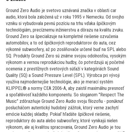
Ground Zero Audio je svetovo uznávaná značka v oblasti car
audio, ktorá bola založená už v roku 1995 v Nemecku. Od svojho
vzniku si vybudovala pevnú pozíciu na trhu vďaka špičkovým
technológiám, precíznemu inžinierstvu a dôrazu na kvalitu zvuku.
Ground Zero sa špecializuje na kompletné riešenie ozvučenia
automobilov, a to od špičkových reproduktorov do auta, cez
výkonné subwoofery, až po zosilňovače určené buď na SPL alebo
SQ. Produkty Ground Zero sú známe svojou odolnosťou, vysokým
výkonom a vernou reprodukciou hudby, čo potvrdzujú aj početné
ocenenia z prestížnych svetových súťaží v kategóriách Sound
Quality (SQ) a Sound Pressure Level (SPL). Výrobca pri vývoji
využíva najmodernejšie technológie, ako je merací systém
KLIPPEL® a normy CEA 2006-A, aby zaistil maximálnu presnosť
a spoľahlivosť každého komponentu. So sloganom "Respect The
Music" zdôrazňuje Ground Zero Audio svoju filozofiu - ponúknuť
poslucháčom autentický hudobný zážitok, ktorý verne zachytí
emócie každej skladby. Pokiaľ hľadáte špičkové riešenie,
reproduktory do auta alebo subwoofery, ktoré vynikajú nielen
výkonom, ale aj kvalitou spracovania, Ground Zero Audio je tou