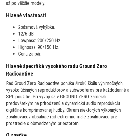
až po väčšie modely.
Hlavné vlastnosti
2pásmová vyhýbka.
12/6 dB.
Lowpass: 200/250 Hz.
Highpass: 90/150 Hz.
Cena za pár.
Hlavné špecifiká vysokého radu Ground Zero
Radioactive
Rad Groud Zero Radioactive ponúka širokú škálu výnimočných,
vysoko účinných reproduktorov a subwooferov pre každodenné a
SPL použitie. Pri vývoji sa v GROUND ZERO zamerali
predovšetkým na prirodzenú a dynamickú audio reprodukciu
digitálne komprimovanej hudby. Okrem niektorých výkonných
zosilňovačov obsahuje rad extrémne malé zosilňovače pre
prostredie s obmedzeným priestorom.
O značke