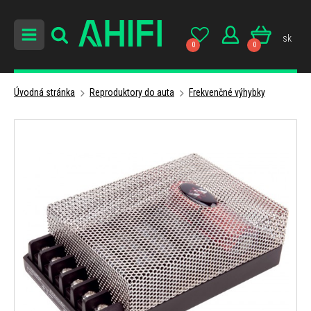
sk
0
0
Úvodná stránka
Reproduktory do auta
Frekvenčné výhybky