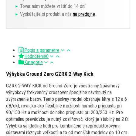
Tovar nám môžete vrátiť do 14 dní
Vyskúšajte si produkt u nás
na predajne
Popis a parametre
Hodnotenie
0
Kategórie
Výhybka Ground Zero GZRX 2-Way Kick
GZRX 2-WAY KICK od Ground Zero je všestranný 2pásmový
výhybkový frekvenčný crossover špeciálne navrhnutý na
zvýraznenie basov. Tento pasívny model obsahuje filtre s 12 a 6
dB/okt, rovnako ako flexibilné možnosti horného priepustu pri
90/150 Hz a možnosti dolného priepustu pri 200/250 Hz. Pre
optimálnu prevádzku je nutný zosilňovač, ktorý je stabilný na 2 Ω.
Výhybka sa ideálne hodí pre kombinácie s reproduktorovými
sústavami rôznych veľkostí, a to od menších modelov do 10 cm