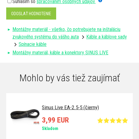
Súhlasím so
spracovaním osobných údajov.
ODOSLAŤ HODNOTENIE
Montážny materiál - všetko, čo potrebujete na inštaláciu
zvukového systému do vášho auta
Káble a káblove sady
Spínacie káble
Montážny materiál, káble a konektory SINUS LIVE
Mohlo by vás tiež zaujímať
Sinus Live EA-2.5-5 (čierny)
3,99 EUR
Skladom