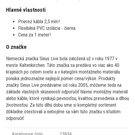
Hlavné vlastnosti
Prierez kábla 2,5 mm² .
Flexibilná PVC izolácia - čierna.
Cena za 1 meter!
O značke
Nemecká značka Sinus Live bola založená už v roku 1977 v
meste Kaltenkirchen. Táto značka sa predáva vo viac ako 40
krajinách po celom svete a v kategórii montážneho materiálu
ponúka jednoznačne najlepší pomer cena/výkon. Produkty
značky Sinus Live predávame od roku 2005, môžeme teda na
základe vlastných skúseností odporučiť hlavne montážny materiál
alebo káble, ktoré vynikajú pevnosťou, kvalitou prevedenia a dlhou
životnosťou. Za túto dlhú dobu sme si kompletný sortiment
dôkladne otestovali a nebojíme sa vám túto značku s kľudom
odporučiť.
Katalógové číslo
13934