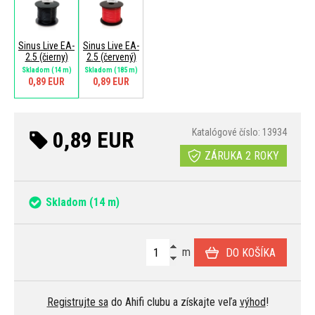
Sinus Live EA-
Sinus Live EA-
2.5 (čierny)
2.5 (červený)
Skladom
(14 m)
Skladom
(185 m)
0,89 EUR
0,89 EUR
0,89 EUR
Katalógové číslo: 13934
ZÁRUKA 2 ROKY
Skladom
(14 m)
m
DO KOŠÍKA
Registrujte sa
do Ahifi clubu a získajte veľa
výhod
!