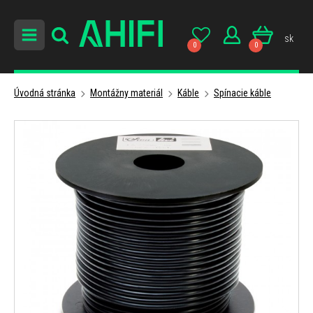
sk
0
0
Úvodná stránka
Montážny materiál
Káble
Spínacie káble