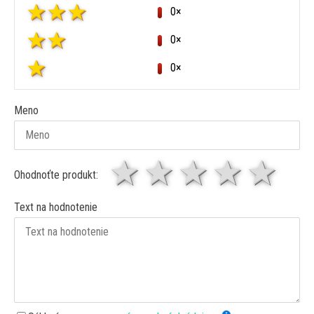
0×
0×
0×
Meno
1 hviezda
2 hviezdy
3 hviez
4 hv
5 
Ohodnoťte produkt:
Text na hodnotenie