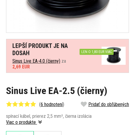
LEPŠÍ PRODUKT JE NA
DOSAH
LEN O 1,80 EUR VIAC
Sinus Live EA-4.0 (čierny)
za
2,69 EUR
Sinus Live EA-2.5 (čierny)
(
6 hodnotení
)
Pridať do obľúbených
spínací kábel, prierez 2,5 mm², čierna izolácia
Viac o produkte