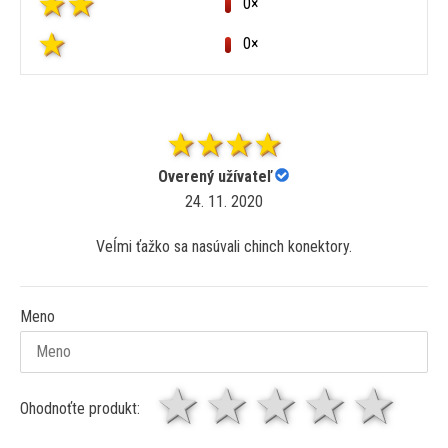
0×
0×
Overený užívateľ
24. 11. 2020
Veĺmi ťažko sa nasúvali chinch konektory.
Meno
1 hviezda
2 hviezdy
3 hviez
4 hv
5 
Ohodnoťte produkt: