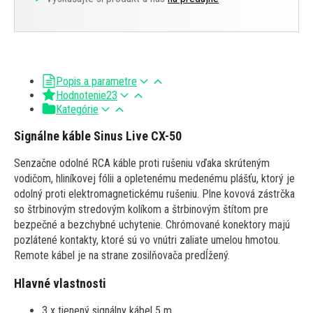
Popis a parametre
Hodnotenie
23
Kategórie
Signálne káble Sinus Live CX-50
Senzačne odolné RCA káble proti rušeniu vďaka skrúteným
vodičom, hliníkovej fólii a opletenému medenému plášťu, ktorý je
odolný proti elektromagnetickému rušeniu. Plne kovová zástrčka
so štrbinovým stredovým kolíkom a štrbinovým štítom pre
bezpečné a bezchybné uchytenie. Chrómované konektory majú
pozlátené kontakty, ktoré sú vo vnútri zaliate umelou hmotou.
Remote kábel je na strane zosilňovača predĺžený.
Hlavné vlastnosti
3 x tienený signálny kábel 5 m.