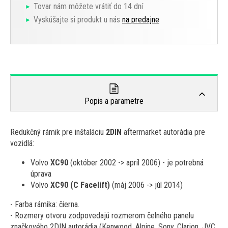
Tovar nám môžete vrátiť do 14 dní
Vyskúšajte si produkt u nás
na predajne
Popis a parametre
Redukčný rámik pre inštaláciu
2DIN
aftermarket autorádia pre
vozidlá:
Volvo
XC90
(október 2002 -> apríl 2006) - je potrebná
úprava
Volvo
XC90 (C Facelift)
(máj 2006 -> júl 2014)
- Farba rámika: čierna.
- Rozmery otvoru zodpovedajú rozmerom čelného panelu
značkového 2DIN autorádia (Kenwood, Alpine, Sony, Clarion, JVC,