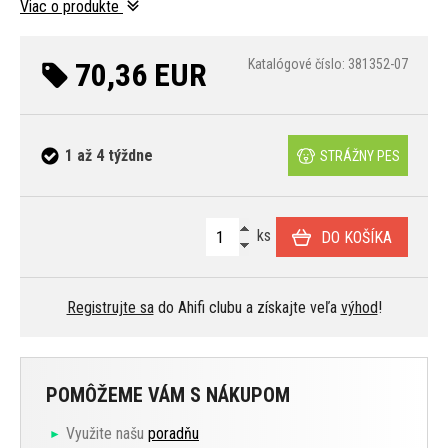
Viac o produkte
70,36 EUR
Katalógové číslo: 381352-07
1 až 4 týždne
STRÁŽNY PES
ks
DO KOŠÍKA
Registrujte sa
do Ahifi clubu a získajte veľa
výhod
!
POMÔŽEME VÁM S NÁKUPOM
Využite našu
poradňu