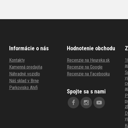
Informácie o nás
Hodnotenie obchodu
Z
Kontakty
Recenzie na Heureka.sk
1
au
Kamenná predajňa
Recenzie na Google
S
Náhradné vozidlo
Recenzie na Facebooku
v
Náš sklad v Brne
c
Parkovisko Ahifi
a
Spojte sa s nami
P
p
z
D
v
K