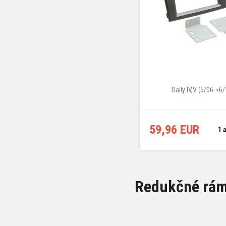
Daily IV,V (5/06->6/
59,96 EUR
1 
Redukčné rámč