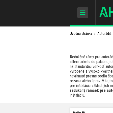
Úvodná stránka
Autorádiá
Redukčné rámy pre autorád
aftermarketu do palubnej d
na štandardnú veľkosť autor
vyrobené z vysoko kvalitnéh
navrhnuté presne podľa špec
rezania alebo úprav. V tej
pre inštaláciu základných m
redukčný rámček pre auto
inštaláciu.