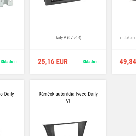
Daily V (07->14)
redukcia 
25,16 EUR
49,8
Skladom
Skladom
o Daily
Rámček autorádia Iveco Daily
VI