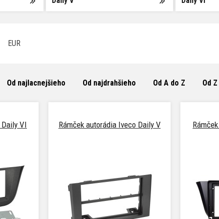
Daily V
Daily VI
EUR
Od najlacnejšieho
Od najdrahšieho
Od A do Z
Od Z
 Daily VI
Rámček autorádia Iveco Daily V
Rámček 