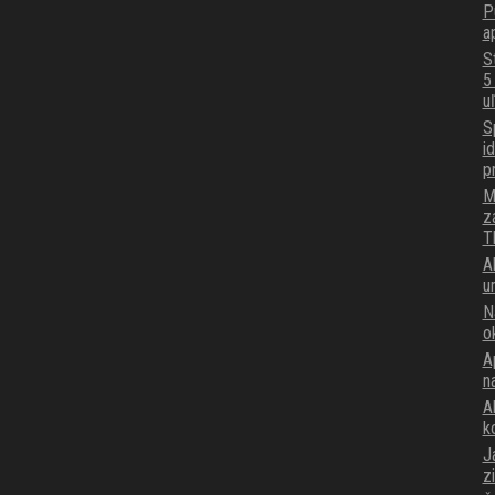
P
a
S
5
u
S
i
p
M
z
T
A
u
N
o
A
n
Ak
k
J
z