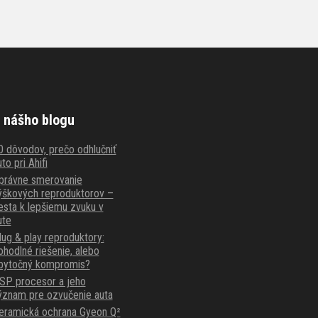
 nášho blogu
0 dôvodov, prečo odhlučniť
to pri Ahifi
právne smerovanie
ýškových reproduktorov –
esta k lepšiemu zvuku v
ute
lug & play reproduktory:
ohodlné riešenie, alebo
bytočný kompromis?
SP procesor a jeho
ýznam pre ozvučenie auta
eramická ochrana Gyeon Q²