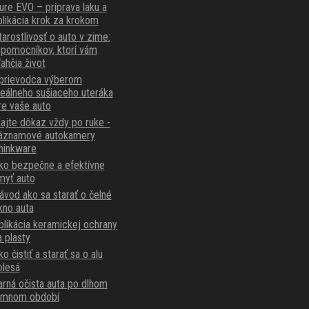
ure EVO – príprava laku a
plikácia krok za krokom
tarostlivosť o auto v zime:
 pomocníkov, ktorí vám
ľahčia život
prievodca výberom
deálneho sušiaceho uteráka
re vaše auto
ajte dôkaz vždy po ruke -
áznamové autokamery
hinkware
ko bezpečne a efektívne
myť auto
ávod ako sa starať o čelné
kno auta
plikácia keramickej ochrany
a plasty
o čistiť a starať sa o alu
olesá
arná očista auta po dlhom
imnom období