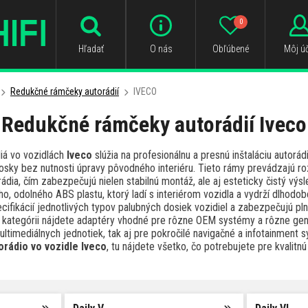
0
Hľadať
O nás
Obľúbené
Môj úč
Redukčné rámčeky autorádií
IVECO
Redukčné rámčeky autorádií Iveco
iá vo vozidlách
Iveco
slúžia na profesionálnu a presnú inštaláciu autorá
osky bez nutnosti úpravy pôvodného interiéru. Tieto rámy prevádzajú 
ádia, čím zabezpečujú nielen stabilnú montáž, ale aj esteticky čistý výsl
o, odolného ABS plastu, ktorý ladí s interiérom vozidla a vydrží dlhodo
ifikácií jednotlivých typov palubných dosiek vozidiel a zabezpečujú pln
to kategórii nájdete adaptéry vhodné pre rôzne OEM systémy a rôzne gene
ultimediálnych jednotiek, tak aj pre pokročilé navigačné a infotainment 
rádio vo vozidle Iveco
, tu nájdete všetko, čo potrebujete pre kvalit