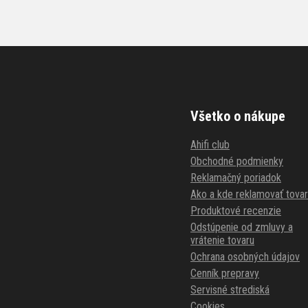
Všetko o nákupe
Ahifi club
Obchodné podmienky
Reklamačný poriadok
Ako a kde reklamovať tovar
Produktové recenzie
Odstúpenie od zmluvy a
vrátenie tovaru
Ochrana osobných údajov
Cenník prepravy
Servisné strediská
Cookies