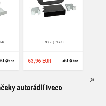
14)
Daily VI (7/14->)
63,96 EUR
až 4 týždne
1 až 4 týždne
(5)
eky autorádií Iveco