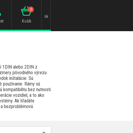
0
sk
et
Košík
dií 1DIN alebo 2DIN z
rozmery pôvodného výrezu
edok inštalácie. Sú
bé používanie. Rámy sú
ú kompatibilitu bez nutnosti
rácie vozidiel, a to ako
systémy. Ak hľadáte
nú a bezproblémovú