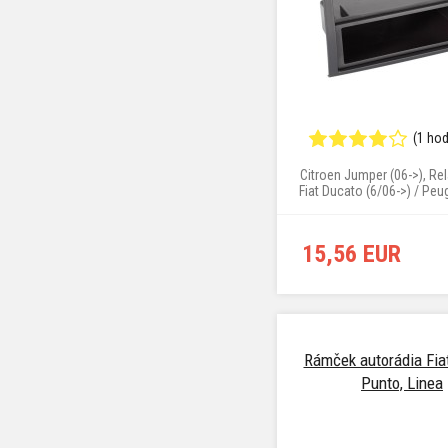
(1 ho
Citroen Jumper (06->)​​​​​​​, R
Fiat Ducato (6/06->) / Peu
(4/06->)
15,56 EUR
Rámček autorádia Fia
Punto, Linea