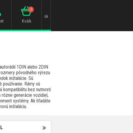
0
sk
et
Košík
 autorádií 1DIN alebo 2DIN
ú rozmery pôvodného výrezu
edok inštalácie. Sú
bé používanie. Rámy sú
ú kompatibilitu bez nutnosti
 rôzne generácie vozidiel,
tainment systémy. Ak hľadáte
ovú inštaláciu.
 L