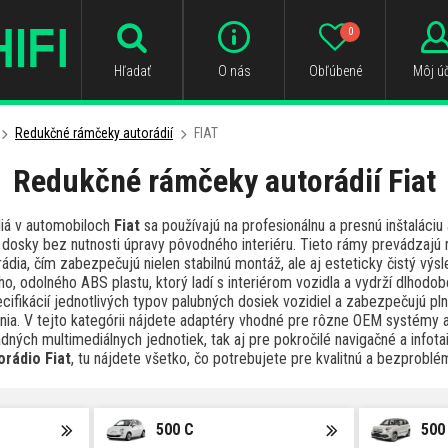
0
Hľadať
O nás
Obľúbené
Môj úč
Redukčné rámčeky autorádií
FIAT
Redukčné rámčeky autorádií Fiat
iá v automobiloch
Fiat
sa používajú na profesionálnu a presnú inštaláciu
 dosky bez nutnosti úpravy pôvodného interiéru. Tieto rámy prevádzaj
ádia, čím zabezpečujú nielen stabilnú montáž, ale aj esteticky čistý výsl
o, odolného ABS plastu, ktorý ladí s interiérom vozidla a vydrží dlhodo
ifikácií jednotlivých typov palubných dosiek vozidiel a zabezpečujú pln
nia. V tejto kategórii nájdete adaptéry vhodné pre rôzne OEM systémy a
ladných multimediálnych jednotiek, tak aj pre pokročilé navigačné a info
rádio Fiat
, tu nájdete všetko, čo potrebujete pre kvalitnú a bezproblém
500 C
500