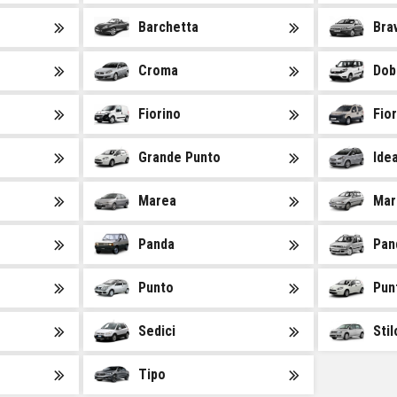
Barchetta
Bra
Croma
Dob
Fiorino
Fio
Grande Punto
Ide
Marea
Mar
Panda
Pand
Punto
Pun
Sedici
Stil
Tipo