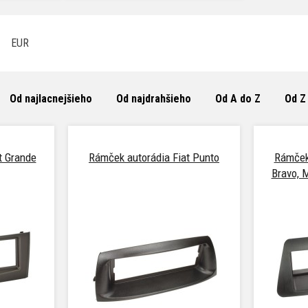
EUR
Od najlacnejšieho
Od najdrahšieho
Od A do Z
Od Z
t Grande
Rámček autorádia Fiat Punto
Rámček 
Bravo, 