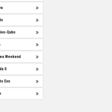
va
lo
rino-Qubo
a
ea Weekend
a II
to Evo
o