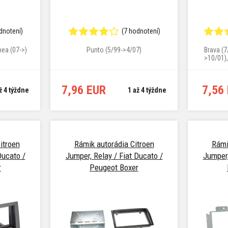
dnotení)
(7 hodnotení)
nea (07->)
Punto (5/99->4/07)
Brava (7
>10/01)
7,96 EUR
7,56
ž 4 týždne
1 až 4 týždne
itroen
Rámik autorádia Citroen
Rámi
Ducato /
Jumper, Relay / Fiat Ducato /
Jumper,
r
Peugeot Boxer