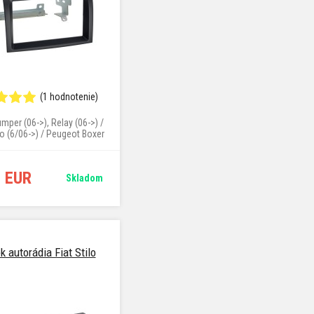
(1 hodnotenie)
mper (06->), Relay (06->) /
to (6/06->) / Peugeot Boxer
(4/06->)
6 EUR
Skladom
 autorádia Fiat Stilo