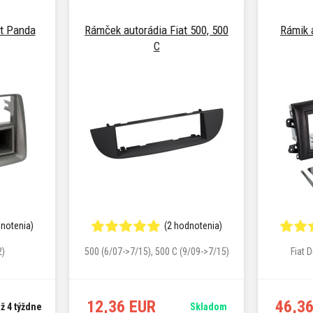
at Panda
Rámček autorádia Fiat 500, 500
Rámik 
C
dnotenia)
(2 hodnotenia)
2)
500 (6/07->7/15), 500 C (9/09->7/15)
Fiat 
12,36 EUR
46,3
až 4 týždne
Skladom