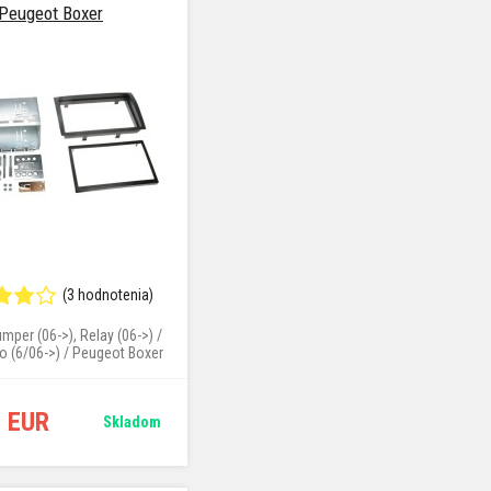
Peugeot Boxer
(3 hodnotenia)
mper (06->), Relay (06->) /
to (6/06->) / Peugeot Boxer
(4/06->)
6 EUR
Skladom