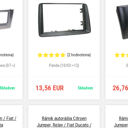
dnotenia)
(2 hodnotenia)
nea (07->)
Panda (10/03->12)
S
13,56 EUR
26,7
Skladom
Skladom
 / Fiat /
Rámik autorádia Citroen
Rámi
ta
Jumper, Relay / Fiat Ducato /
Jumper,