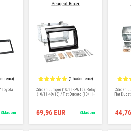
Peugeot Boxer
dnotenia)
(1 hodnotenie)
 / Toyota
Citroen Jumper (10/11->9/16), Relay
Citroen Ju
(10/11->9/16) / Fiat Ducato (10/11-
Fiat Duca
>9/16) / Peugeot Boxer (10/11-
>9/16)
69,96 EUR
44,7
Skladom
Skladom