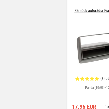
Rámček autorádia Fi
(2 ho
Panda (10/03->1
17,96 EUR
1 