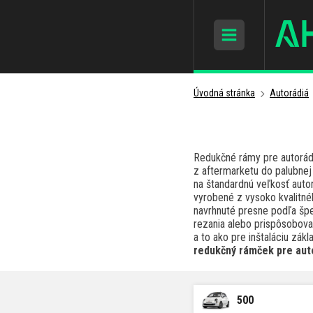
Úvodná stránka
Autorádiá
Redukčné rámy pre autorád
z aftermarketu do palubnej
na štandardnú veľkosť autor
vyrobené z vysoko kvalitnéh
navrhnuté presne podľa špec
rezania alebo prispôsobova
a to ako pre inštaláciu zák
redukčný rámček pre auto
500