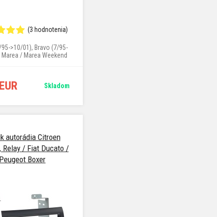
(3 hodnotenia)
/95->10/01), Bravo (7/95-
, Marea / Marea Weekend
(7/96->8/02)
 EUR
Skladom
k autorádia Citroen
 Relay / Fiat Ducato /
Peugeot Boxer