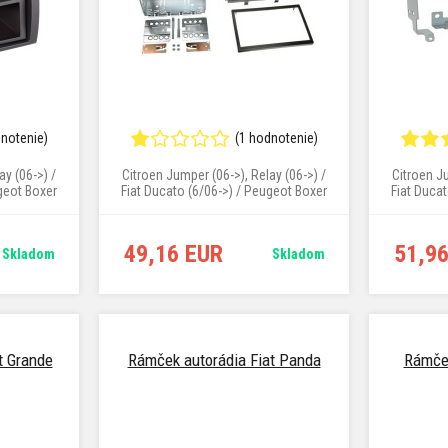
dnotenie)
(1 hodnotenie)
elay (06->) /
Citroen Jumper (06->), Relay (06->) /
Citroen Ju
geot Boxer
Fiat Ducato (6/06->) / Peugeot Boxer
Fiat Duca
(4/06->)
49,16 EUR
51,9
Skladom
Skladom
t Grande
Rámček autorádia Fiat Panda
Rámček