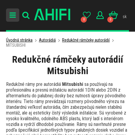
sk
0
0
Úvodná stránka
Autorádiá
Redukčné rámčeky autorádií
MITSUBISHI
Redukčné rámčeky autorádií
Mitsubishi
Redukčné rámy pre autorádiá
Mitsubishi
sa používajú na
profesionálnu a presnú inštaláciu autorádií 1DIN alebo 2DIN z
aftermarketu do palubnej dosky bez nutnosti úpravy pôvodného
interiéru. Tieto rámy prevádzajú rozmery pôvodného výrezu na
štandardnú veľkosť autorádia, čím zabezpečujú nielen stabilnú
montáž, ale aj esteticky čistý výsledok inštalácie. Sú vyrobené z
vysoko kvalitného, odolného ABS plastu, ktorý ladí s interiérom
vozidla a vydrží dlhodobé používanie. Rámy sú navrhnuté presne
podľa špecifikácií jednotlivých typov palubných dosiek vozidiel a