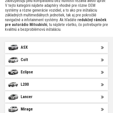
zabezpečujú plnú kompatibilitu bez nutnosti rezania alebo úprav.
V tejto kategórii nájdete adaptéry vhodné pre rôzne OEM
systémy a rôzne generácie vozidiel, a to ako pre inštaláciu
základných multimediálnych jednotiek, tak aj pre pokročilé
navigačné a infotainment systémy. Ak hľadáte
redukčný rámček
pre autorádio Mitsubishi
, tu nájdete všetko, čo potrebujete pre
kvalitnú a bezproblémovú inštaláciu.
ASX
Colt
Eclipse
L200
Lancer
Mirage