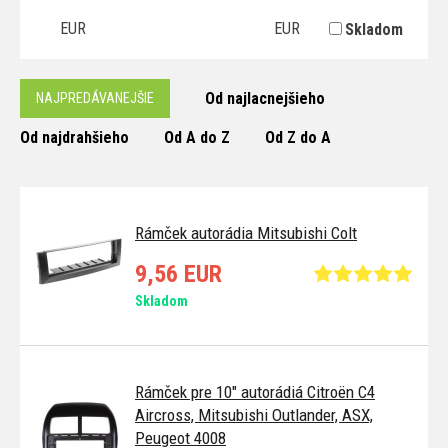
EUR
EUR
Skladom
Od najlacnejšieho
NAJPREDÁVANEJŠIE
Od najdrahšieho
Od A do Z
Od Z do A
Rámček autorádia Mitsubishi Colt
9,56 EUR
Skladom
Rámček pre 10" autorádiá Citroën C4
Aircross, Mitsubishi Outlander, ASX,
Peugeot 4008