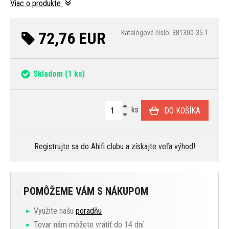
Viac o produkte
72,76 EUR
Katalógové číslo: 381300-35-1
Skladom
(1 ks)
ks
DO KOŠÍKA
Registrujte sa
do Ahifi clubu a získajte veľa
výhod
!
POMÔŽEME VÁM S NÁKUPOM
Využite našu
poradňu
Tovar nám môžete vrátiť do 14 dní