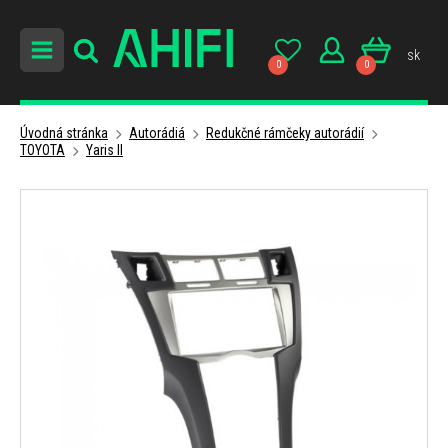
sk
0
0
Úvodná stránka
Autorádiá
Redukčné rámčeky autorádií
TOYOTA
Yaris II