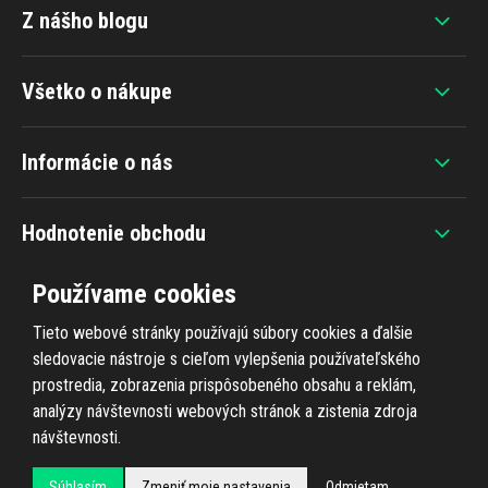
Z nášho blogu
Všetko o nákupe
Informácie o nás
Hodnotenie obchodu
Používame cookies
Tieto webové stránky používajú súbory cookies a ďalšie
sledovacie nástroje s cieľom vylepšenia používateľského
+420 607 383 838
prostredia, zobrazenia prispôsobeného obsahu a reklám,
analýzy návštevnosti webových stránok a zistenia zdroja
návštevnosti.
Súhlasím
Zmeniť moje nastavenia
Odmietam
Všetky práva vyhradené © 2026
Ahifi.sk
, realizácia
Shean.cz