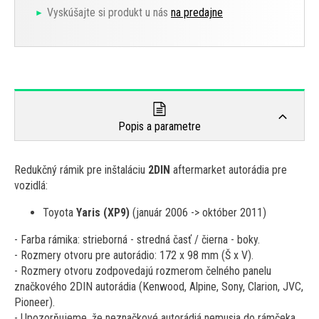
Vyskúšajte si produkt u nás
na predajne
Popis a parametre
Redukčný rámik pre inštaláciu
2DIN
aftermarket autorádia pre
vozidlá:
Toyota
Yaris (XP9)
(január 2006 -> október 2011)
- Farba rámika: strieborná - stredná časť / čierna - boky.
- Rozmery otvoru pre autorádio: 172 x 98 mm (Š x V).
- Rozmery otvoru zodpovedajú rozmerom čelného panelu
značkového 2DIN autorádia (Kenwood, Alpine, Sony, Clarion, JVC,
Pioneer).
- Upozorňujeme, že neznačkové autorádiá nemusia do rámčeka