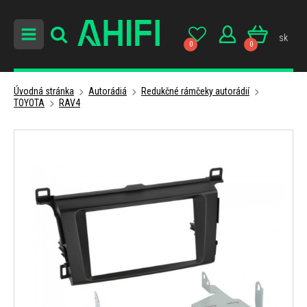
sk
0
0
Úvodná stránka
Autorádiá
Redukčné rámčeky autorádií
TOYOTA
RAV4