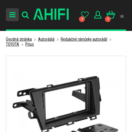
sk
0
0
Úvodná stránka
Autorádiá
Redukčné rámčeky autorádií
TOYOTA
Prius