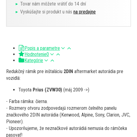
Tovar nám môžete vrátiť do 14 dní
Vyskúšajte si produkt u nás
na predajne
Popis a parametre
Hodnotenie
0
Kategórie
Redukčný rámik pre inštaláciu
2DIN
aftermarket autorádia pre
vozidlá:
Toyota
Prius (ZVW30)
(máj 2009 ->)
- Farba rámika: čierna.
- Rozmery otvoru zodpovedajú rozmerom čelného panelu
značkového 2DIN autorádia (Kenwood, Alpine, Sony, Clarion, JVC,
Pioneer).
- Upozorňujeme, že neznačkové autorádiá nemusia do rámčeka
pasovať!