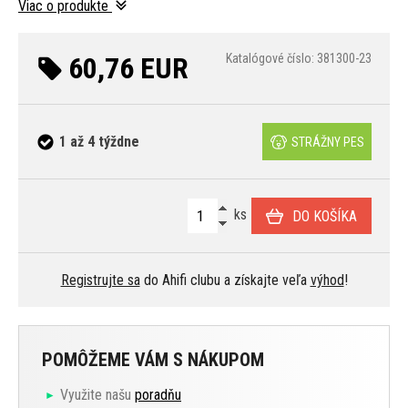
Viac o produkte
60,76 EUR
Katalógové číslo: 381300-23
1 až 4 týždne
STRÁŽNY PES
ks
DO KOŠÍKA
Registrujte sa
do Ahifi clubu a získajte veľa
výhod
!
POMÔŽEME VÁM S NÁKUPOM
Využite našu
poradňu