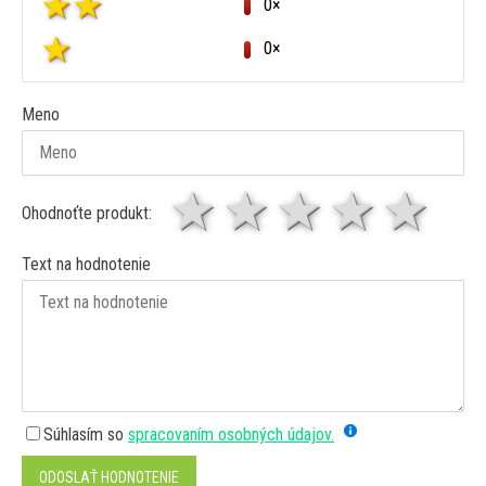
0×
0×
Meno
1 hviezda
2 hviezdy
3 hviez
4 hv
5 
Ohodnoťte produkt:
Text na hodnotenie
Súhlasím so
spracovaním osobných údajov.
ODOSLAŤ HODNOTENIE