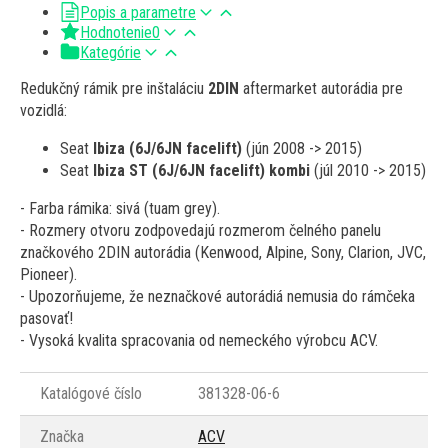
Popis a parametre
Hodnotenie
0
Kategórie
Redukčný rámik pre inštaláciu
2DIN
aftermarket autorádia pre
vozidlá:
Seat
Ibiza (6J/6JN facelift)
(jún 2008 -> 2015)
Seat
Ibiza ST (6J/6JN facelift) kombi
(júl 2010 -> 2015)
- Farba rámika: sivá (tuam grey).
- Rozmery otvoru zodpovedajú rozmerom čelného panelu
značkového 2DIN autorádia (Kenwood, Alpine, Sony, Clarion, JVC,
Pioneer).
- Upozorňujeme, že neznačkové autorádiá nemusia do rámčeka
pasovať!
- Vysoká kvalita spracovania od nemeckého výrobcu ACV.
Katalógové číslo
381328-06-6
Značka
ACV