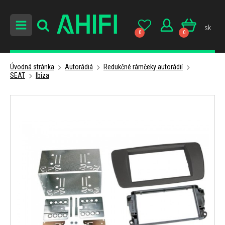
sk
0
0
Úvodná stránka
Autorádiá
Redukčné rámčeky autorádií
SEAT
Ibiza