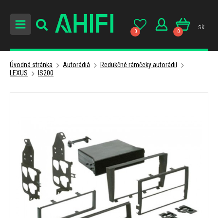
sk
0
0
Úvodná stránka
Autorádiá
Redukčné rámčeky autorádií
LEXUS
IS200