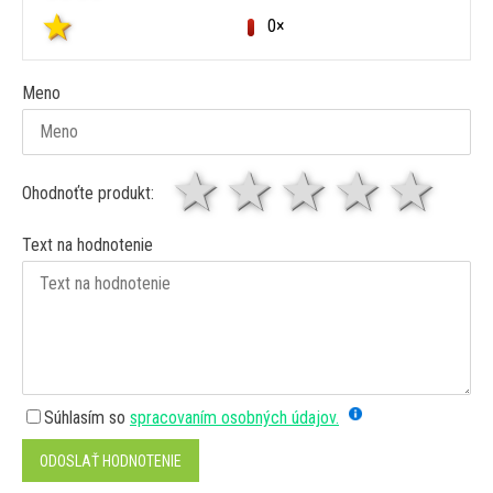
0×
Meno
1 hviezda
2 hviezdy
3 hviez
4 hv
5 
Ohodnoťte produkt:
Text na hodnotenie
Súhlasím so
spracovaním osobných údajov.
ODOSLAŤ HODNOTENIE