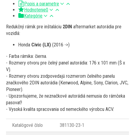
Popis a parametre
Hodnotenie
0
Kategórie
Redukčný rámik pre inštaláciu
2DIN
aftermarket autorádia pre
vozidlá:
Honda
Civic (LX)
(2016 ->)
- Farba rámika: čierna.
- Rozmery otvoru pre čelný panel autorádia: 176 x 101 mm (Š x
V).
- Rozmery otvoru zodpovedajú rozmerom čelného panelu
značkového 2DIN autorádia (Kenwood, Alpine, Sony, Clarion, JVC,
Pioneer).
- Upozorňujeme, že neznačkové autorádiá nemusia do rámčeka
pasovať!
- Vysoká kvalita spracovania od nemeckého výrobcu ACV.
Katalógové číslo
381130-23-1