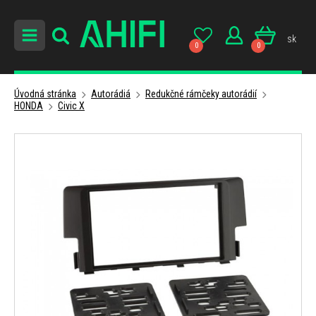
sk
0
0
Úvodná stránka
Autorádiá
Redukčné rámčeky autorádií
HONDA
Civic X