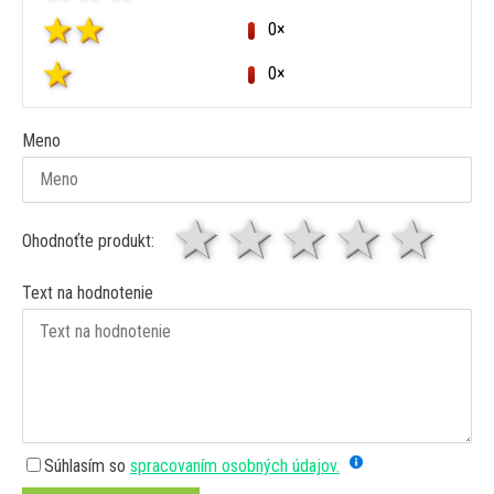
0×
0×
Meno
1 hviezda
2 hviezdy
3 hviez
4 hv
5 
Ohodnoťte produkt:
Text na hodnotenie
Súhlasím so
spracovaním osobných údajov.