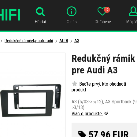
0
Hľadať
O nás
Obľúbené
Môj úč
Redukčné rámčeky autorádií
AUDI
A3
Redukčný rámik 
pre Audi A3
Buďte prvý, kto ohodnotí
produkt
A3 (5/03->5/12), A3 Sportback (9
>3/13)
Viac o produkte
57,96 EUR