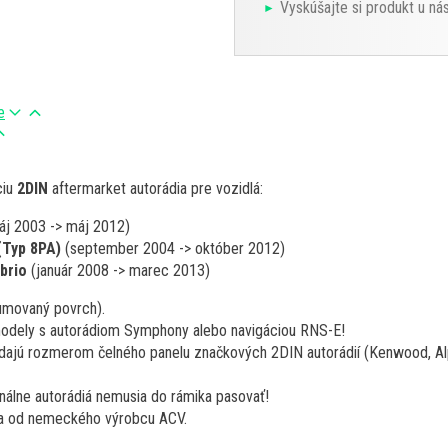
Vyskúšajte si produkt u ná
e
ciu
2DIN
aftermarket autorádia pre vozidlá:
j 2003 -> máj 2012)
(Typ 8PA)
(september 2004 -> október 2012)
brio
(január 2008 -> marec 2013)
gumovaný povrch).
modely s autorádiom Symphony alebo navigáciou RNS-E!
ajú rozmerom čelného panelu značkových 2DIN autorádií (Kenwood, Alpi
nálne autorádiá nemusia do rámika pasovať!
nia od nemeckého výrobcu ACV.