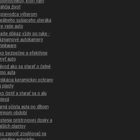
 pomocníkov, ktorí vám
ľahčia život
prievodca výberom
deálneho sušiaceho uteráka
re vaše auto
ajte dôkaz vždy po ruke -
áznamové autokamery
hinkware
ko bezpečne a efektívne
myť auto
ávod ako sa starať o čelné
kno auta
plikácia keramickej ochrany
a plasty
o čistiť a starať sa o alu
olesá
arná očista auta po dlhom
imnom období
istenie prístrojovej dosky a
alších plastov
ko zapojiť zosilňovač na
riginálne autorádio