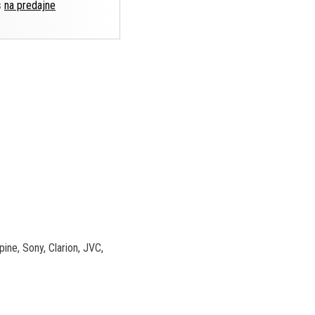
s
na predajne
ne, Sony, Clarion, JVC,