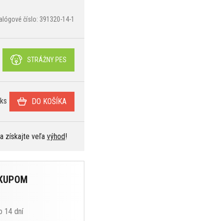
alógové číslo: 391320-14-1
STRÁŽNY PES
ks
DO KOŠÍKA
 a získajte veľa
výhod
!
ÁKUPOM
o 14 dní