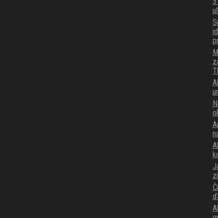
5
u
S
i
p
M
z
T
A
u
N
o
A
n
Ak
k
J
z
Č
ď
A
o