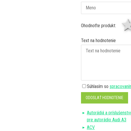
Ohodnoťte produkt:
Text na hodnotenie
Súhlasím so
spracovaní
ODOSLAŤ HODNOTENIE
Autorádiá a príslušenstv
pre autorádio Audi A3
ACV