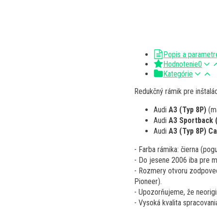
Popis a parametr
Hodnotenie
0
Kategórie
Redukčný rámik pre inštalá
Audi
A3 (Typ 8P)
(má
Audi
A3 Sportback 
Audi
A3 (Typ 8P) Ca
- Farba rámika: čierna (po
- Do jesene 2006 iba pre 
- Rozmery otvoru zodpoved
Pioneer).
- Upozorňujeme, že neorigi
- Vysoká kvalita spracova