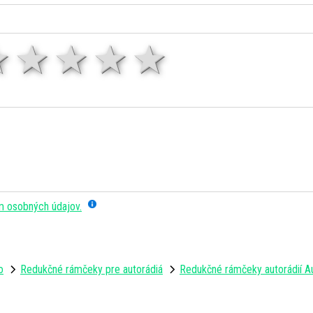
1 hviezda
2 hviezdy
3 hviezdy
4 hviezdy
5 hviezd
m osobných údajov.
o
Redukčné rámčeky pre autorádiá
Redukčné rámčeky autorádií A