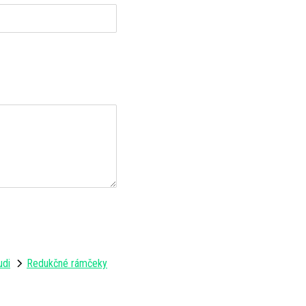
udi
Redukčné rámčeky