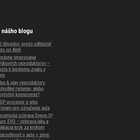
 nášho blogu
0 dôvodov, prečo odhlučniť
to pri Ahifi
právne smerovanie
ýškových reproduktorov –
esta k lepšiemu zvuku v
ute
lug & play reproduktory:
ohodlné riešenie, alebo
bytočný kompromis?
SP procesor a jeho
ýznam pre ozvučenie auta
eramická ochrana Gyeon Q²
ure EVO – príprava laku a
plikácia krok za krokom
tarostlivosť o auto v zime: