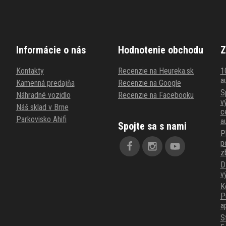
Informácie o nás
Hodnotenie obchodu
Z
Kontakty
Recenzie na Heureka.sk
1
au
Kamenná predajňa
Recenzie na Google
S
Náhradné vozidlo
Recenzie na Facebooku
v
Náš sklad v Brne
c
Parkovisko Ahifi
a
Spojte sa s nami
P
p
z
D
v
K
P
a
S