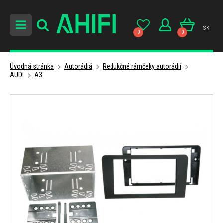
sk
0
0
Úvodná stránka
Autorádiá
Redukčné rámčeky autorádií
AUDI
A3