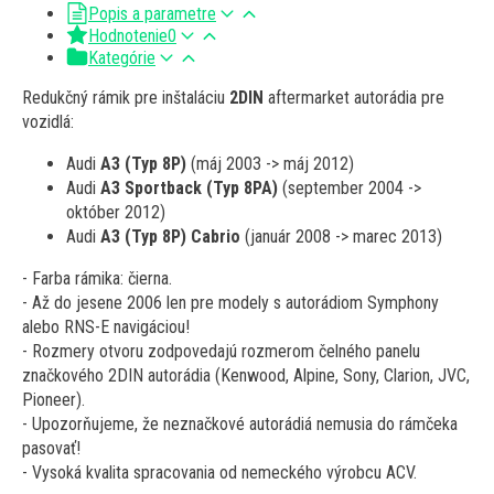
Popis a parametre
Hodnotenie
0
Kategórie
Redukčný rámik pre inštaláciu
2DIN
aftermarket autorádia pre
vozidlá:
Audi
A3 (Typ 8P)
(máj 2003 -> máj 2012)
Audi
A3 Sportback (Typ 8PA)
(september 2004 ->
október 2012)
Audi
A3 (Typ 8P) Cabrio
(január 2008 -> marec 2013)
- Farba rámika: čierna.
- Až do jesene 2006 len pre modely s autorádiom Symphony
alebo RNS-E navigáciou!
- Rozmery otvoru zodpovedajú rozmerom čelného panelu
značkového 2DIN autorádia (Kenwood, Alpine, Sony, Clarion, JVC,
Pioneer).
- Upozorňujeme, že neznačkové autorádiá nemusia do rámčeka
pasovať!
- Vysoká kvalita spracovania od nemeckého výrobcu ACV.