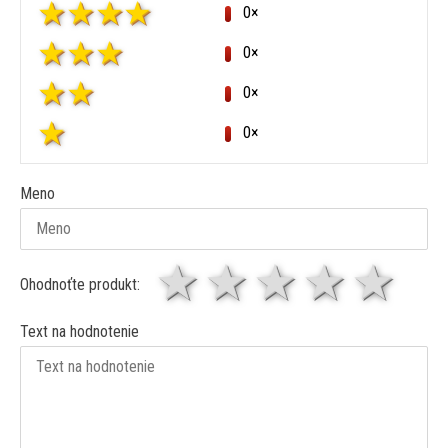
0×
0×
0×
0×
Meno
1 hviezda
2 hviezdy
3 hviez
4 hv
5 
Ohodnoťte produkt:
Text na hodnotenie