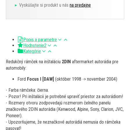
Vyskúšajte si produkt u nás
na predajne
Popis a parametre
Hodnotenie
2
Kategórie
Redukčný rámček na inštaláciu
2DIN
aftermarket autorádia pre
automobily:
Ford
Focus I [DAW]
(október 1998 -> november 2004)
- Farba rámčeka: čierna.
- Pozor! Pri inštalácii je potrebné upraviť priestor za autorádiom!
- Rozmery otvoru zodpovedajú rozmerom čelného panelu
značkového 2DIN autorádia (Kenwood, Alpine, Sony, Clarion, JVC,
Pioneer).
- Upozorňujeme, že neznačkové autorádiá nemusia do rámčeka
pasovať!