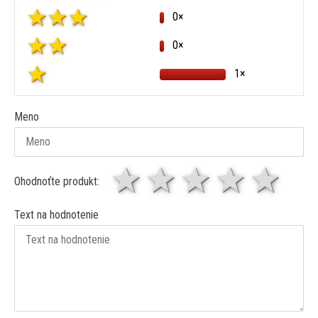
0×
0×
1×
Meno
1 hviezda
2 hviezdy
3 hviez
4 hv
5 
Ohodnoťte produkt:
Text na hodnotenie