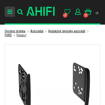
sk
0
0
Úvodná stránka
Autorádiá
Redukčné rámčeky autorádií
FORD
Focus I