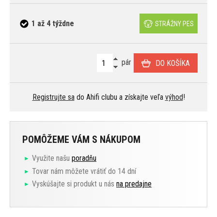
1 až 4 týždne
STRÁŽNY PES
pár
DO KOŠÍKA
Registrujte sa
do Ahifi clubu a získajte veľa
výhod
!
POMÔŽEME VÁM S NÁKUPOM
Využite našu
poradňu
Tovar nám môžete vrátiť do 14 dní
Vyskúšajte si produkt u nás
na predajne