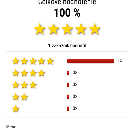
Celkové hodnotenie
100 %
1
zákazník hodnotil
1×
0×
0×
0×
0×
Meno