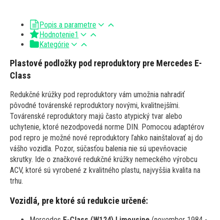
Popis a parametre
Hodnotenie
1
Kategórie
Plastové podložky pod reproduktory pre Mercedes E-
Class
Redukčné krúžky pod reproduktory vám umožnia nahradiť
pôvodné továrenské reproduktory novými, kvalitnejšími.
Továrenské reproduktory majú často atypický tvar alebo
uchytenie, ktoré nezodpovedá norme DIN. Pomocou adaptérov
pod repro je možné nové reproduktory ľahko nainštalovať aj do
vášho vozidla. Pozor, súčasťou balenia nie sú upevňovacie
skrutky. Ide o značkové redukčné krúžky nemeckého výrobcu
ACV, ktoré sú vyrobené z kvalitného plastu, najvyššia kvalita na
trhu.
Vozidlá, pre ktoré sú redukcie určené:
Mercedes
E-Class (W124) Limousine
(november 1984 -