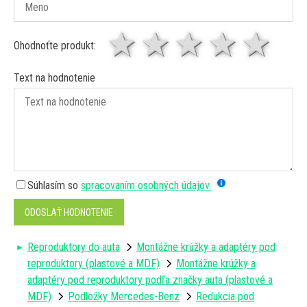
1 hviezda
2 hviezdy
3 hviez
4 hv
5 
Ohodnoťte produkt:
Text na hodnotenie
Súhlasím so
spracovaním osobných údajov.
ODOSLAŤ HODNOTENIE
Reproduktory do auta
Montážne krúžky a adaptéry pod
reproduktory (plastové a MDF)
Montážne krúžky a
adaptéry pod reproduktory podľa značky auta (plastové a
MDF)
Podložky Mercedes-Benz
Redukcia pod