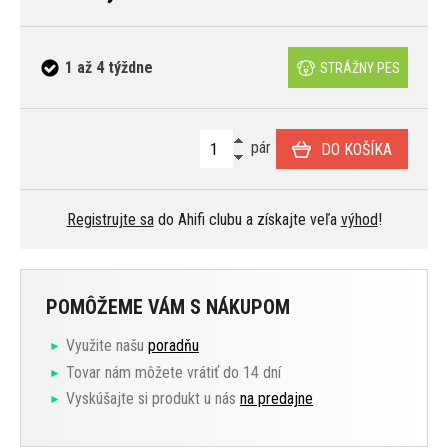
1 až 4 týždne
STRÁŽNY PES
pár
DO KOŠÍKA
Registrujte sa
do Ahifi clubu a získajte veľa
výhod
!
POMÔŽEME VÁM S NÁKUPOM
Využite našu
poradňu
Tovar nám môžete vrátiť do 14 dní
Vyskúšajte si produkt u nás
na predajne