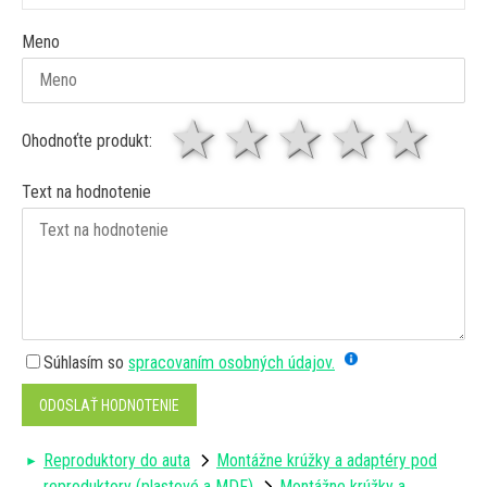
Meno
1 hviezda
2 hviezdy
3 hviez
4 hv
5 
Ohodnoťte produkt:
Text na hodnotenie
Súhlasím so
spracovaním osobných údajov.
ODOSLAŤ HODNOTENIE
Reproduktory do auta
Montážne krúžky a adaptéry pod
reproduktory (plastové a MDF)
Montážne krúžky a