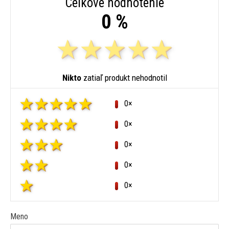
Celkové hodnotenie
0 %
Nikto
zatiaľ produkt nehodnotil
0×
0×
0×
0×
0×
Meno