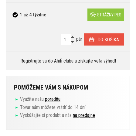
1 až 4 týždne
STRÁŽNY PES
pár
DO KOŠÍKA
Registrujte sa
do Ahifi clubu a získajte veľa
výhod
!
POMÔŽEME VÁM S NÁKUPOM
Využite našu
poradňu
Tovar nám môžete vrátiť do 14 dní
Vyskúšajte si produkt u nás
na predajne