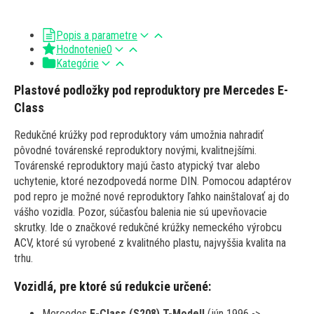
Popis a parametre
Hodnotenie
0
Kategórie
Plastové podložky pod reproduktory pre Mercedes E-
Class
Redukčné krúžky pod reproduktory vám umožnia nahradiť
pôvodné továrenské reproduktory novými, kvalitnejšími.
Továrenské reproduktory majú často atypický tvar alebo
uchytenie, ktoré nezodpovedá norme DIN. Pomocou adaptérov
pod repro je možné nové reproduktory ľahko nainštalovať aj do
vášho vozidla. Pozor, súčasťou balenia nie sú upevňovacie
skrutky. Ide o značkové redukčné krúžky nemeckého výrobcu
ACV, ktoré sú vyrobené z kvalitného plastu, najvyššia kvalita na
trhu.
Vozidlá, pre ktoré sú redukcie určené:
Mercedes
E-Class (S208) T-Modell
(jún 1996 ->