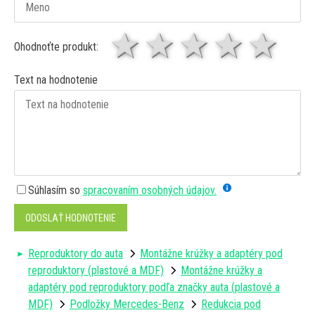
1 hviezda
2 hviezdy
3 hviez
4 hv
5 
Ohodnoťte produkt:
Text na hodnotenie
Súhlasím so
spracovaním osobných údajov.
ODOSLAŤ HODNOTENIE
Reproduktory do auta
Montážne krúžky a adaptéry pod
reproduktory (plastové a MDF)
Montážne krúžky a
adaptéry pod reproduktory podľa značky auta (plastové a
MDF)
Podložky Mercedes-Benz
Redukcia pod