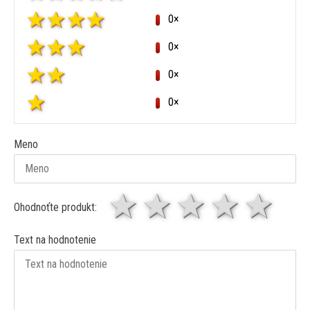
0×
0×
0×
0×
Meno
1 hviezda
2 hviezdy
3 hviez
4 hv
5 
Ohodnoťte produkt:
Text na hodnotenie