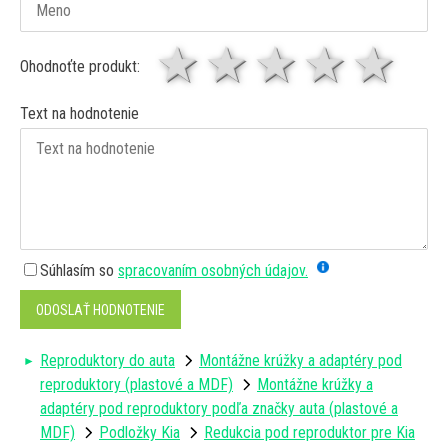
1 hviezda
2 hviezdy
3 hviez
4 hv
5 
Ohodnoťte produkt:
Text na hodnotenie
Súhlasím so
spracovaním osobných údajov.
ODOSLAŤ HODNOTENIE
Reproduktory do auta
Montážne krúžky a adaptéry pod
reproduktory (plastové a MDF)
Montážne krúžky a
adaptéry pod reproduktory podľa značky auta (plastové a
MDF)
Podložky Kia
Redukcia pod reproduktor pre Kia