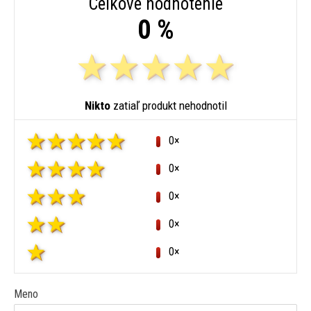
Celkové hodnotenie
0 %
Nikto
zatiaľ produkt nehodnotil
0×
0×
0×
0×
0×
Meno