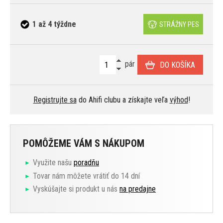
1 až 4 týždne
STRÁŽNY PES
pár
DO KOŠÍKA
Registrujte sa
do Ahifi clubu a získajte veľa
výhod
!
POMÔŽEME VÁM S NÁKUPOM
Využite našu
poradňu
Tovar nám môžete vrátiť do 14 dní
Vyskúšajte si produkt u nás
na predajne