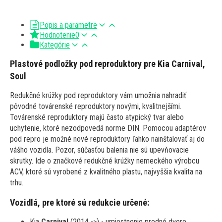
Popis a parametre
Hodnotenie
0
Kategórie
Plastové podložky pod reproduktory pre Kia Carnival,
Soul
Redukčné krúžky pod reproduktory vám umožnia nahradiť
pôvodné továrenské reproduktory novými, kvalitnejšími.
Továrenské reproduktory majú často atypický tvar alebo
uchytenie, ktoré nezodpovedá norme DIN. Pomocou adaptérov
pod repro je možné nové reproduktory ľahko nainštalovať aj do
vášho vozidla. Pozor, súčasťou balenia nie sú upevňovacie
skrutky. Ide o značkové redukčné krúžky nemeckého výrobcu
ACV, ktoré sú vyrobené z kvalitného plastu, najvyššia kvalita na
trhu.
Vozidlá, pre ktoré sú redukcie určené:
Kia
Carnival
(2014 ->) - umiestnenie predné dvere